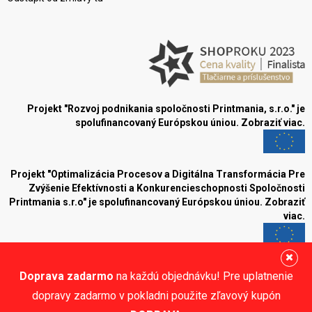
Projekt "Rozvoj podnikania spoločnosti Printmania, s.r.o." je
spolufinancovaný Európskou úniou.
Zobraziť viac.
Projekt "Optimalizácia Procesov a Digitálna Transformácia Pre
Zvýšenie Efektívnosti a Konkurencieschopnosti Spoločnosti
Printmania s.r.o" je spolufinancovaný Európskou úniou.
Zobraziť
viac.
Blog
Doprava zadarmo
na každú objednávku! Pre uplatnenie
Sledujte nás:
dopravy zadarmo v pokladni použite zľavový kupón