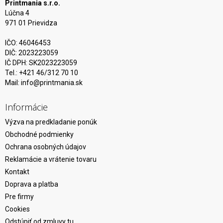
Printmania s.r.o.
Lúčna 4
971 01 Prievidza
IČO: 46046453
DIČ: 2023223059
IČ DPH: SK2023223059
Tel.: +421 46/312 70 10
Mail:
info@printmania.sk
Informácie
Výzva na predkladanie ponúk
Obchodné podmienky
Ochrana osobných údajov
Reklamácie a vrátenie tovaru
Kontakt
Doprava a platba
Pre firmy
Cookies
Odstúpiť od zmluvy tu