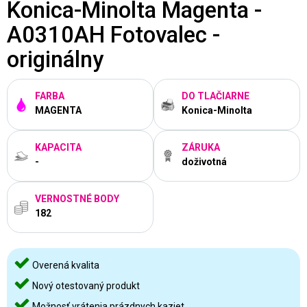
Konica-Minolta Magenta -
A0310AH Fotovalec -
originálny
FARBA
DO TLAČIARNE
MAGENTA
Konica-Minolta
KAPACITA
ZÁRUKA
-
doživotná
VERNOSTNÉ BODY
182
Overená kvalita
Nový otestovaný produkt
Možnosť vrátenia prázdnych kaziet