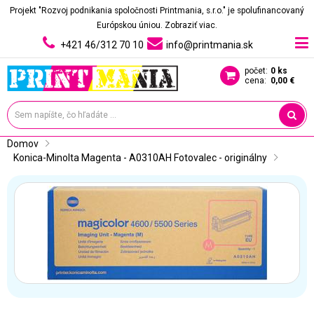
Projekt "Rozvoj podnikania spoločnosti Printmania, s.r.o." je spolufinancovaný
Európskou úniou.
Zobraziť viac.
+421 46/312 70 10
info@printmania.sk
počet:
0 ks
cena:
0,00 €
Domov
Konica-Minolta Magenta - A0310AH Fotovalec - originálny