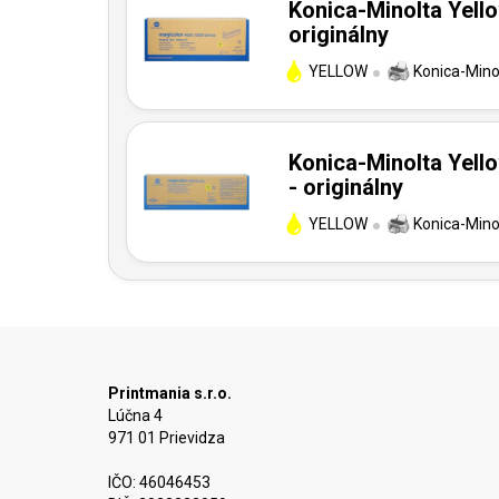
Konica-Minolta Yell
originálny
YELLOW
Konica-Mino
Konica-Minolta Yell
- originálny
YELLOW
Konica-Mino
Printmania s.r.o.
Lúčna 4
971 01 Prievidza
IČO: 46046453