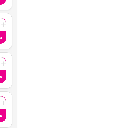
+
a
+
a
+
a