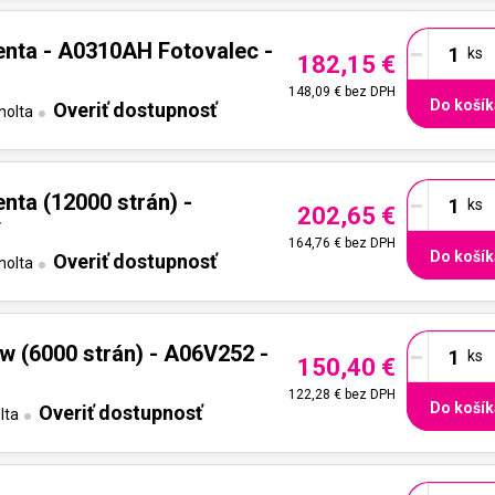
-
nta - A0310AH Fotovalec -
182,15 €
148,09 €
bez DPH
Do košík
Overiť dostupnosť
nolta
-
nta (12000 strán) -
202,65 €
y
164,76 €
bez DPH
Do košík
Overiť dostupnosť
nolta
-
w (6000 strán) - A06V252 -
150,40 €
122,28 €
bez DPH
Do košík
Overiť dostupnosť
lta