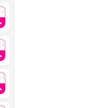
+
a
+
a
+
a