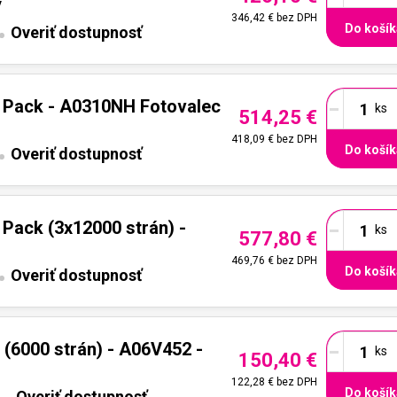
y
346,42 €
bez DPH
Do košík
Overiť dostupnosť
-
 Pack - A0310NH Fotovalec
514,25 €
418,09 €
bez DPH
Do košík
Overiť dostupnosť
-
Pack (3x12000 strán) -
577,80 €
469,76 €
bez DPH
Do košík
Overiť dostupnosť
-
 (6000 strán) - A06V452 -
150,40 €
122,28 €
bez DPH
Do košík
Overiť dostupnosť