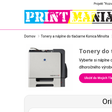
Projekt "Rozv
Domov
Tonery a náplne do tlačiarne Konica Minolta
Tonery do 
Vyberte si náplne 
dlhoročného výrobc
Uložiť do Mojich Tla
Or