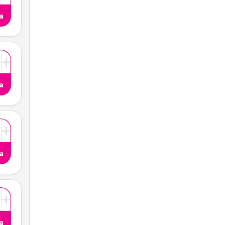
a
+
a
+
a
+
a