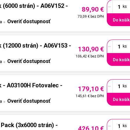
-
 (6000 strán) - A06V152 -
89,90 €
73,09 €
bez DPH
Do košík
Overiť dostupnosť
ta
-
 (12000 strán) - A06V153 -
130,90 €
106,42 €
bez DPH
Do košík
Overiť dostupnosť
ta
-
k - A03100H Fotovalec -
179,10 €
145,61 €
bez DPH
Do košík
Overiť dostupnosť
ta
-
Pack (3x6000 strán) -
426,10 €