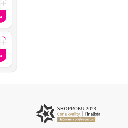
+
a
+
a