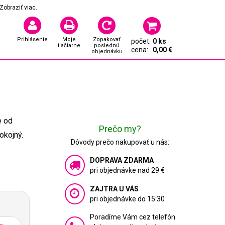
Zobraziť viac.
Prihlásenie
Moje
Zopakovať
počet:
0 ks
tlačiarne
poslednú
cena:
0,00 €
objednávku
0
e od
Prečo my?
okojný.
Dôvody prečo nakupovať u nás:
DOPRAVA ZDARMA
pri objednávke nad 29 €
ZAJTRA U VÁS
pri objednávke do 15:30
Poradíme Vám cez telefón