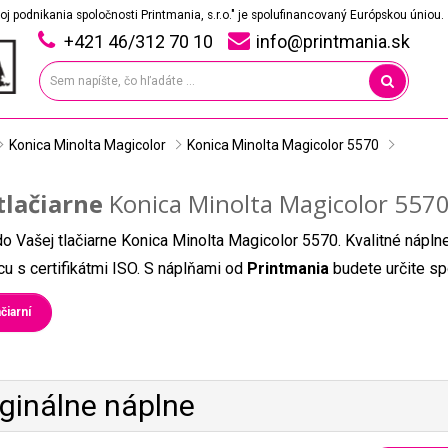
oj podnikania spoločnosti Printmania, s.r.o." je spolufinancovaný Európskou úniou.
+421 46/312 70 10
info@printmania.sk
Konica Minolta Magicolor
Konica Minolta Magicolor 5570
tlačiarne
Konica Minolta Magicolor 557
do Vašej tlačiarne Konica Minolta Magicolor 5570. Kvalitné nápln
u s certifikátmi ISO. S náplňami od
Printmania
budete určite sp
čiarní
iginálne náplne