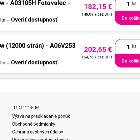
-
ow - A03105H Fotovalec -
182,15 €
148,09 €
bez DPH
Do košík
Overiť dostupnosť
lta
-
ow (12000 strán) - A06V253
202,65 €
164,76 €
bez DPH
Do košík
Overiť dostupnosť
lta
Informácie
Výzva na predkladanie ponúk
Obchodné podmienky
Ochrana osobných údajov
Reklamácie a vrátenie tovaru