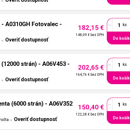
-
 - A0310GH Fotovalec -
182,15 €
148,09 €
bez DPH
Do košík
Overiť dostupnosť
-
 (12000 strán) - A06V453 -
202,65 €
164,76 €
bez DPH
Do košík
Overiť dostupnosť
-
nta (6000 strán) - A06V352
150,40 €
122,28 €
bez DPH
Do košík
Overiť dostupnosť
nolta