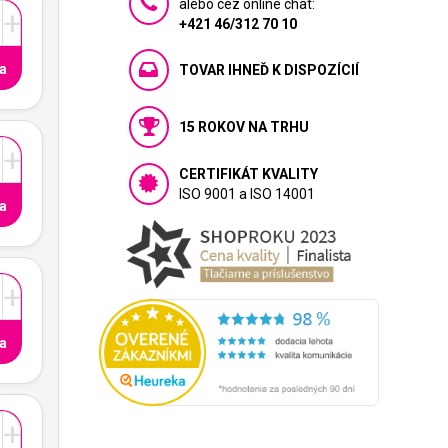
alebo cez online chat:
+
+421 46/312 70 10
a
TOVAR IHNEĎ K DISPOZÍCIÍ
15 ROKOV NA TRHU
+
CERTIFIKÁT KVALITY
ISO 9001 a ISO 14001
a
+
a
+