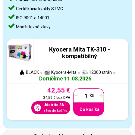
Certifikácia kvality STMC
ISO 9001 a 14001
Množstevné zľavy
Kyocera Mita TK-310 -
kompatibilný
BLACK
Kyocera-Mita
12000 strán
Doručíme 11.08.2026
42,55 €
-
+
34,59 €
bez DPH
Ušetríte 3%!
Do košíka
+3ks do košíka