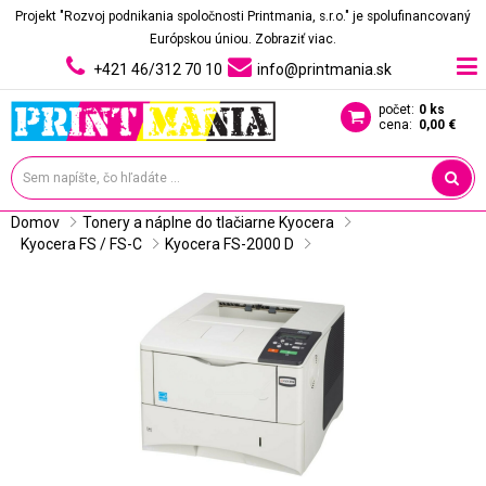
Projekt "Rozvoj podnikania spoločnosti Printmania, s.r.o." je spolufinancovaný
Európskou úniou.
Zobraziť viac.
+421 46/312 70 10
info@printmania.sk
počet:
0 ks
cena:
0,00 €
Domov
Tonery a náplne do tlačiarne Kyocera
Kyocera FS / FS-C
Kyocera FS-2000 D