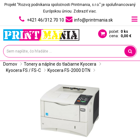
Projekt "Rozvoj podnikania spoločnosti Printmania, s.r.o." je spolufinancovaný
Európskou úniou.
Zobraziť viac.
+421 46/312 70 10
info@printmania.sk
počet:
0 ks
cena:
0,00 €
Domov
Tonery a náplne do tlačiarne Kyocera
Kyocera FS / FS-C
Kyocera FS-2000 DTN