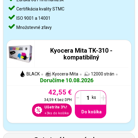
Certifikácia kvality STMC
ISO 9001 a 14001
Množstevné zľavy
Kyocera Mita TK-310 -
kompatibilný
BLACK
Kyocera-Mita
12000 strán
Doručíme 10.08.2026
42,55 €
-
+
34,59 €
bez DPH
Ušetríte 3%!
Do košíka
+3ks do košíka