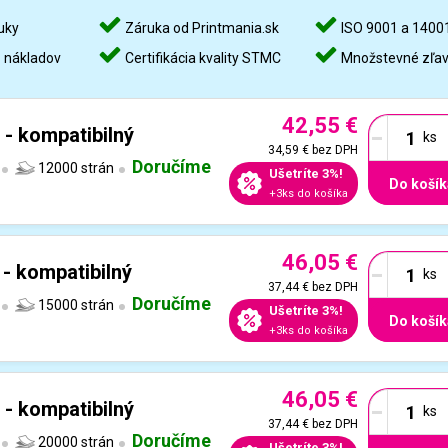
uky
Záruka od Printmania.sk
ISO 9001 a 1400
%
nákladov
Certifikácia kvality STMC
Množstevné zľa
42,55 €
-
 - kompatibilný
34,59 €
bez DPH
Doručíme
12000 strán
Ušetríte 3%!
Do košík
+3ks do košíka
46,05 €
-
- kompatibilný
37,44 €
bez DPH
Doručíme
15000 strán
Ušetríte 3%!
Do košík
+3ks do košíka
46,05 €
-
 - kompatibilný
37,44 €
bez DPH
Doručíme
20000 strán
Ušetríte 3%!