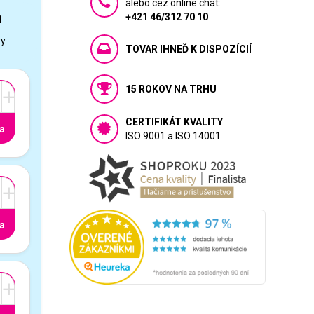
alebo cez online chat:
+421 46/312 70 10
1
vy
TOVAR IHNEĎ K DISPOZÍCIÍ
15 ROKOV NA TRHU
+
CERTIFIKÁT KVALITY
a
ISO 9001 a ISO 14001
+
a
+