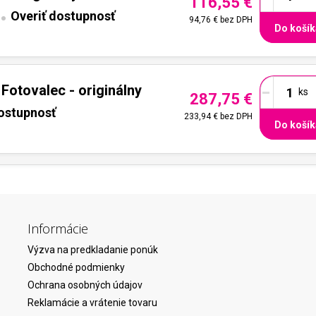
116,55 €
Overiť dostupnosť
94,76 €
bez DPH
Do košík
-
Fotovalec - originálny
287,75 €
dostupnosť
233,94 €
bez DPH
Do košík
Informácie
Výzva na predkladanie ponúk
Obchodné podmienky
Ochrana osobných údajov
Reklamácie a vrátenie tovaru