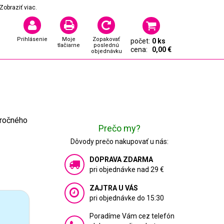
Zobraziť viac.
Prihlásenie
Moje
Zopakovať
počet:
0 ks
tlačiarne
poslednú
cena:
0,00 €
objednávku
oročného
Prečo my?
Dôvody prečo nakupovať u nás:
DOPRAVA ZDARMA
pri objednávke nad 29 €
ZAJTRA U VÁS
pri objednávke do 15:30
Poradíme Vám cez telefón