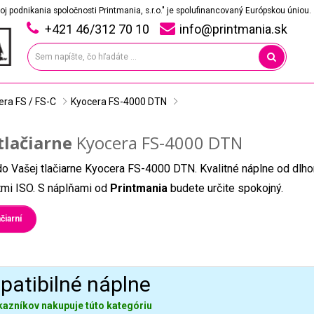
oj podnikania spoločnosti Printmania, s.r.o." je spolufinancovaný Európskou úniou.
+421 46/312 70 10
info@printmania.sk
era FS / FS-C
Kyocera FS-4000 DTN
tlačiarne
Kyocera FS-4000 DTN
do Vašej tlačiarne Kyocera FS-4000 DTN. Kvalitné náplne od dlh
átmi ISO. S náplňami od
Printmania
budete určite spokojný.
čiarní
atibilné náplne
kazníkov nakupuje túto kategóriu