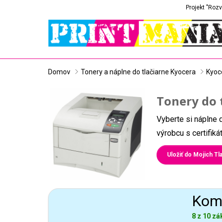
Projekt "Rozv
Domov
Tonery a náplne do tlačiarne Kyocera
Kyoc
Tonery do 
Vyberte si náplne 
výrobcu s certifik
Uložiť do Mojich Tla
Komp
8 z 10 zá