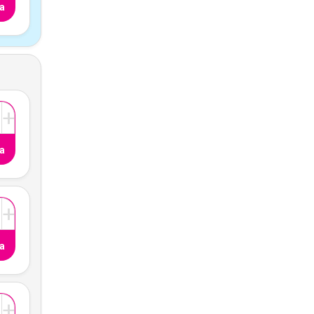
a
+
a
+
a
+