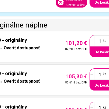
Do košík
+3ks do košíka
iginálne náplne
-
- originálny
101,20 €
Overiť dostupnosť
82,28 €
bez DPH
Do košík
-
- originálny
105,30 €
Overiť dostupnosť
85,61 €
bez DPH
Do košík
-
- originálny