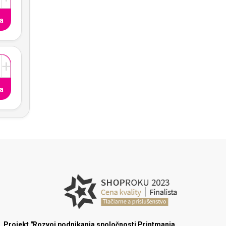
a
+
a
Projekt "Rozvoj podnikania spoločnosti Printmania,