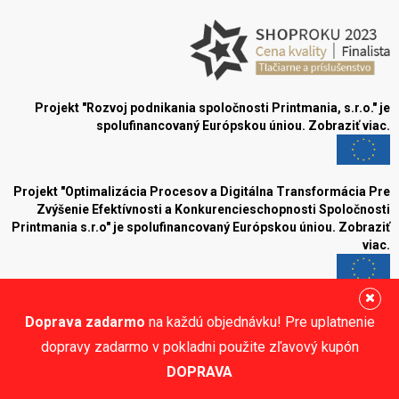
Projekt "Rozvoj podnikania spoločnosti Printmania, s.r.o." je
spolufinancovaný Európskou úniou.
Zobraziť viac.
Projekt "Optimalizácia Procesov a Digitálna Transformácia Pre
Zvýšenie Efektívnosti a Konkurencieschopnosti Spoločnosti
Printmania s.r.o" je spolufinancovaný Európskou úniou.
Zobraziť
viac.
Blog
Doprava zadarmo
na každú objednávku! Pre uplatnenie
Sledujte nás:
dopravy zadarmo v pokladni použite zľavový kupón
DOPRAVA
© Printmania.sk •
NajReklama.sk - tvorba eshopu