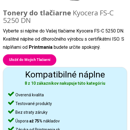
Tonery do tlačiarne
Kyocera FS-C
5250 DN
Vyberte si náplne do Vašej tlačiarne Kyocera FS-C 5250 DN.
Kvalitné náplne od dlhoročného výrobcu s certifikátmi ISO. S
náplňami od
Printmania
budete určite spokojný.
Uložiť do Mojich Tlačiarní
Kompatibilné náplne
8 z 10 zákazníkov nakupuje túto kategóriu
Overená kvalita
Testované produkty
Bez straty záruky
Úspora
až 75%
nákladov
Záruka od Printmania.sk