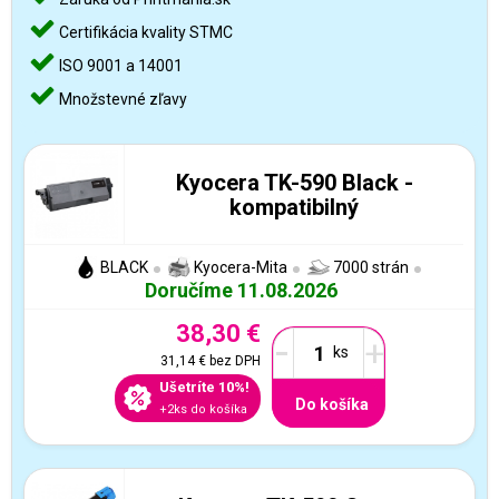
Certifikácia kvality STMC
ISO 9001 a 14001
Množstevné zľavy
Kyocera TK-590 Black -
kompatibilný
BLACK
Kyocera-Mita
7000 strán
Doručíme 11.08.2026
38,30 €
-
+
31,14 €
bez DPH
Ušetríte 10%!
Do košíka
+2ks do košíka