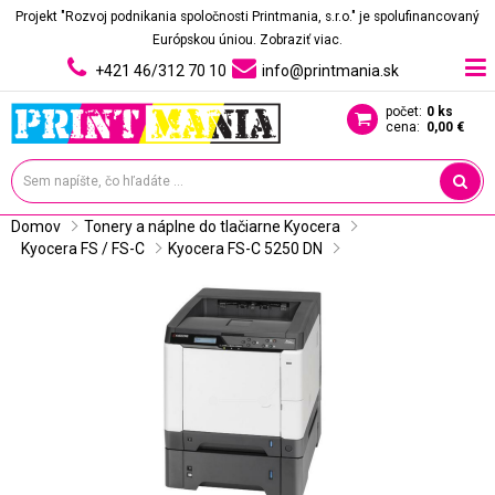
Projekt "Rozvoj podnikania spoločnosti Printmania, s.r.o." je spolufinancovaný
Európskou úniou.
Zobraziť viac.
+421 46/312 70 10
info@printmania.sk
počet:
0 ks
cena:
0,00 €
Domov
Tonery a náplne do tlačiarne Kyocera
Kyocera FS / FS-C
Kyocera FS-C 5250 DN