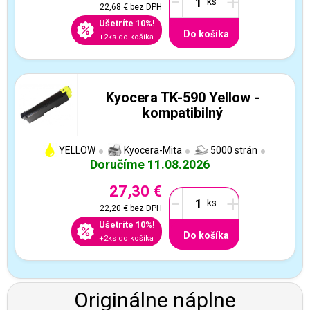
-
+
22,68 €
bez DPH
Ušetríte 10%!
Do košíka
+2ks do košíka
Kyocera TK-590 Yellow -
kompatibilný
YELLOW
Kyocera-Mita
5000 strán
Doručíme 11.08.2026
27,30 €
-
+
22,20 €
bez DPH
Ušetríte 10%!
Do košíka
+2ks do košíka
Originálne náplne