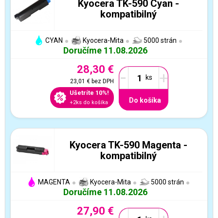
Kyocera TK-590 Cyan -
kompatibilný
CYAN
Kyocera-Mita
5000 strán
Doručíme 11.08.2026
28,30 €
-
+
23,01 €
bez DPH
Ušetríte 10%!
Do košíka
+2ks do košíka
Kyocera TK-590 Magenta -
kompatibilný
MAGENTA
Kyocera-Mita
5000 strán
Doručíme 11.08.2026
27,90 €