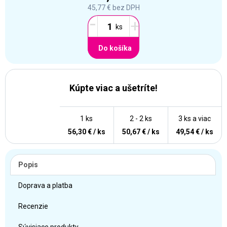
45,77 €
bez DPH
-
+
Do košíka
Kúpte viac a ušetríte!
1 ks
2 - 2 ks
3 ks a viac
56,30 € / ks
50,67 € / ks
49,54 € / ks
Popis
Doprava a platba
Recenzie