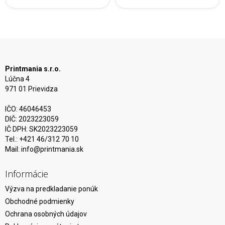
Printmania s.r.o.
Lúčna 4
971 01 Prievidza
IČO: 46046453
DIČ: 2023223059
IČ DPH: SK2023223059
Tel.: +421 46/312 70 10
Mail:
info@printmania.sk
Informácie
Výzva na predkladanie ponúk
Obchodné podmienky
Ochrana osobných údajov