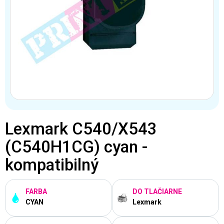
Lexmark C540/X543
(C540H1CG) cyan -
kompatibilný
FARBA
DO TLAČIARNE
CYAN
Lexmark