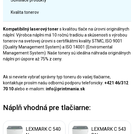
Súvisiace produkty
Kvalita tonerov
Kompatibilný laserový toner
s kvalitou tlače na úrovni originálnych
náplní. Výrobca náplni má 10 ročnú tradíciu a skúsenosti s výrobou
tonerov na svetovej úrovni s certifikátmi kvality STMC, ISO 9001
(Quality Management System) a ISO 14001 (Enviromental
Management System). Naše tonery sú ideálna náhrada originálnych
náplni pri úspore až 75% z ceny.
Ak si neviete vybrať správny typ toneru do vašej tlačiarne,
kontaktuje prosím našu odbornú podporu telefonicky:
+421 46/312
70 10
alebo e-mailom:
info@printmania.sk
Náplň vhodná pre tlačiarne:
LEXMARK C 540
LEXMARK C 543