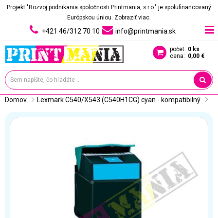
Projekt "Rozvoj podnikania spoločnosti Printmania, s.r.o." je spolufinancovaný
Európskou úniou.
Zobraziť viac.
+421 46/312 70 10
info@printmania.sk
počet:
0 ks
cena:
0,00 €
Domov
Lexmark C540/X543 (C540H1CG) cyan - kompatibilný