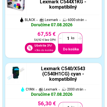
Lexmark C544X1KG -
kompatibilný
BLACK
Lexmark
6000 strán
Doručíme 07.08.2026
67,55 €
-
+
54,92 €
bez DPH
Ušetríte 3%!
Do košíka
+3ks do košíka
Lexmark C540/X543
(C540H1CG) cyan -
kompatibilný
CYAN
Lexmark
2000 strán
Doručíme 07.08.2026
56,30 €