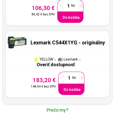
-
+
106,30 €
86,42 €
bez DPH
Do košíka
Lexmark C544X1YG - originálny
YELLOW
Lexmark
Overiť dostupnosť
-
+
183,20 €
148,94 €
bez DPH
Do košíka
Prečo my?