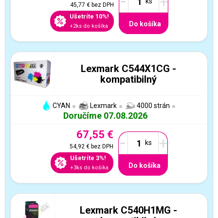
-
+
45,77 €
bez DPH
Ušetríte 10%!
Do košíka
+2ks do košíka
Lexmark C544X1CG -
kompatibilný
CYAN
Lexmark
4000 strán
Doručíme 07.08.2026
67,55 €
-
+
54,92 €
bez DPH
Ušetríte 3%!
Do košíka
+3ks do košíka
Lexmark C540H1MG -