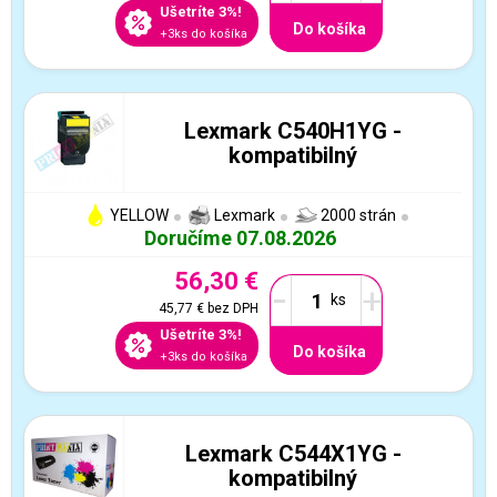
Ušetríte 3%!
Do košíka
+3ks do košíka
Lexmark C540H1YG -
kompatibilný
YELLOW
Lexmark
2000 strán
Doručíme 07.08.2026
56,30 €
-
+
45,77 €
bez DPH
Ušetríte 3%!
Do košíka
+3ks do košíka
Lexmark C544X1YG -
kompatibilný