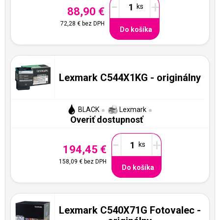
-
+
88,90 €
72,28 €
bez DPH
Do košíka
Lexmark C544X1KG - originálny
BLACK
Lexmark
Overiť dostupnosť
-
+
194,45 €
158,09 €
bez DPH
Do košíka
Lexmark C540X71G Fotovalec -