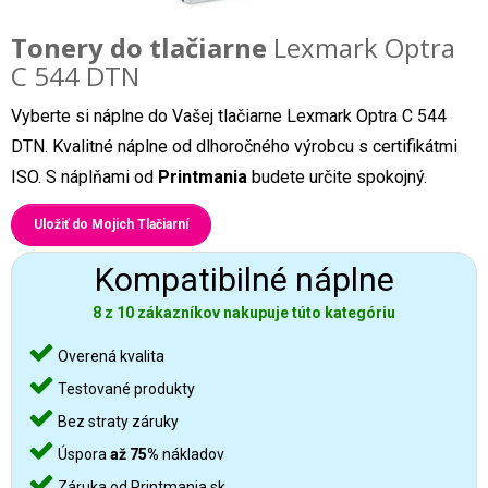
Tonery do tlačiarne
Lexmark Optra
C 544 DTN
Vyberte si náplne do Vašej tlačiarne Lexmark Optra C 544
DTN. Kvalitné náplne od dlhoročného výrobcu s certifikátmi
ISO. S náplňami od
Printmania
budete určite spokojný.
Uložiť do Mojich Tlačiarní
Kompatibilné náplne
8 z 10 zákazníkov nakupuje túto kategóriu
Overená kvalita
Testované produkty
Bez straty záruky
Úspora
až 75%
nákladov
Záruka od Printmania.sk