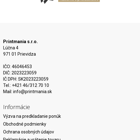
Printmania s.r.o.
Lúčna 4
971 01 Prievidza
IČO: 46046453
DIČ: 2023223059
IČ DPH: SK2023223059
Tel.: +421 46/312 70 10
Mail:
info@printmania.sk
Informácie
Výzva na predkladanie ponúk
Obchodné podmienky
Ochrana osobných údajov
Reklamácie a vrátenie tovaru