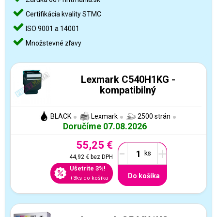
Certifikácia kvality STMC
ISO 9001 a 14001
Množstevné zľavy
Lexmark C540H1KG -
kompatibilný
BLACK
Lexmark
2500 strán
Doručíme 07.08.2026
55,25 €
-
+
44,92 €
bez DPH
Ušetríte 3%!
Do košíka
+3ks do košíka