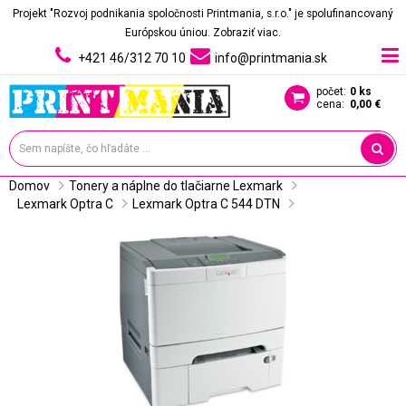
Projekt "Rozvoj podnikania spoločnosti Printmania, s.r.o." je spolufinancovaný
Európskou úniou.
Zobraziť viac.
+421 46/312 70 10
info@printmania.sk
počet:
0 ks
cena:
0,00 €
Domov
Tonery a náplne do tlačiarne Lexmark
Lexmark Optra C
Lexmark Optra C 544 DTN