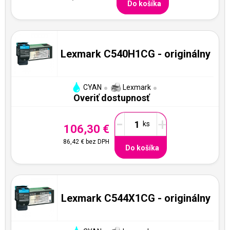
Do košíka
Lexmark C540H1CG - originálny
CYAN
Lexmark
Overiť dostupnosť
-
+
106,30 €
86,42 €
bez DPH
Do košíka
Lexmark C544X1CG - originálny