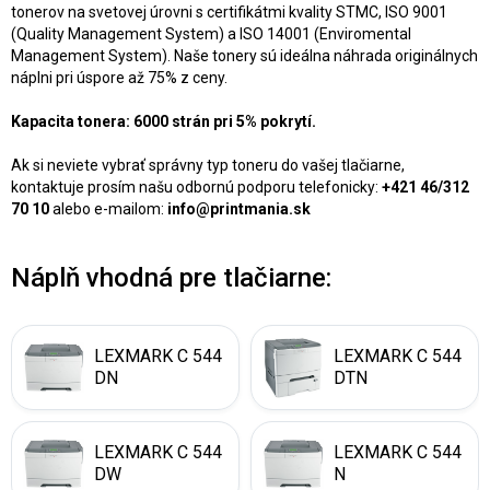
tonerov na svetovej úrovni s certifikátmi kvality STMC, ISO 9001
(Quality Management System) a ISO 14001 (Enviromental
Management System). Naše tonery sú ideálna náhrada originálnych
náplni pri úspore až 75% z ceny.
Kapacita tonera: 6000 strán pri 5% pokrytí.
Ak si neviete vybrať správny typ toneru do vašej tlačiarne,
kontaktuje prosím našu odbornú podporu telefonicky:
+421 46/312
70 10
alebo e-mailom:
info@printmania.sk
Náplň vhodná pre tlačiarne:
LEXMARK C 544
LEXMARK C 544
DN
DTN
LEXMARK C 544
LEXMARK C 544
DW
N