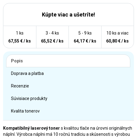
Kúpte viac a ušetríte!
1 ks
3 - 4 ks
5 - 9 ks
10 ks a viac
67,55 € / ks
65,52 € / ks
64,17 € / ks
60,80 € / ks
Popis
Doprava a platba
Recenzie
Súvisiace produkty
Kvalita tonerov
Kompatibilný laserový toner
s kvalitou tlače na úrovni originálnych
náplní. Výrobca náplni má 10 ročnú tradíciu a skúsenosti s výrobou