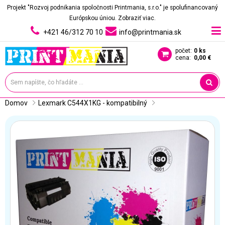
Projekt "Rozvoj podnikania spoločnosti Printmania, s.r.o." je spolufinancovaný
Európskou úniou.
Zobraziť viac.
+421 46/312 70 10
info@printmania.sk
počet:
0 ks
cena:
0,00 €
Domov
Lexmark C544X1KG - kompatibilný