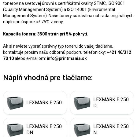
tonerov na svetovej úrovni s certifikátmi kvality STMC, ISO 9001
(Quality Management System) a ISO 14001 (Enviromental
Management System). Naše tonery sú ideálna náhrada originálnych
náplni pri úspore až 75% z ceny.
Kapacita tonera: 3500 strán pri 5% pokrytí.
Ak si neviete vybrať správny typ toneru do vašej tlačiarne,
kontaktuje prosím našu odbornú podporu telefonicky:
+421 46/312
70 10
alebo e-mailom:
info@printmania.sk
Náplň vhodná pre tlačiarne:
LEXMARK E 250
LEXMARK E 250
D
LEXMARK E 250
LEXMARK E 250
DN
N