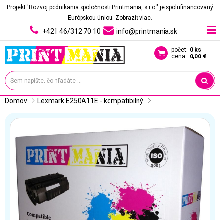
Projekt "Rozvoj podnikania spoločnosti Printmania, s.r.o." je spolufinancovaný
Európskou úniou.
Zobraziť viac.
+421 46/312 70 10
info@printmania.sk
počet:
0 ks
cena:
0,00 €
Domov
Lexmark E250A11E - kompatibilný