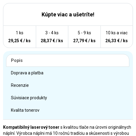
Kúpte viac a ušetríte!
1 ks
3 - 4 ks
5 - 9 ks
10 ks a viac
29,25 € / ks
28,37 € / ks
27,79 € / ks
26,33 € / ks
Popis
Doprava a platba
Recenzie
Súvisiace produkty
Kvalita tonerov
Kompatibilný laserový toner
s kvalitou tlače na úrovni originálnych
náplní. Výrobca náplni má 10 ročnú tradíciu a skúsenosti s výrobou