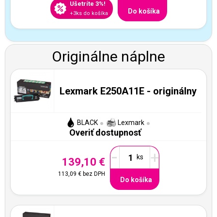
Ušetríte 3%!
Do košíka
+3ks do košíka
Originálne náplne
Lexmark E250A11E - originálny
BLACK
Lexmark
Overiť dostupnosť
-
+
139,10 €
113,09 €
bez DPH
Do košíka