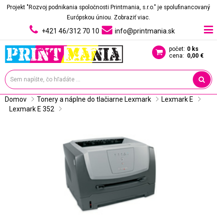
Projekt "Rozvoj podnikania spoločnosti Printmania, s.r.o." je spolufinancovaný
Európskou úniou.
Zobraziť viac.
+421 46/312 70 10
info@printmania.sk
počet:
0 ks
cena:
0,00 €
Domov
Tonery a náplne do tlačiarne Lexmark
Lexmark E
Lexmark E 352