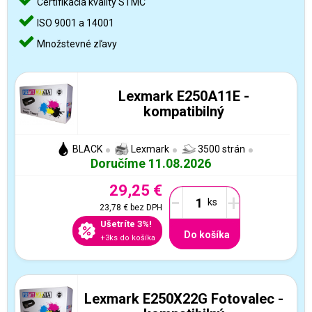
Certifikácia kvality STMC
ISO 9001 a 14001
Množstevné zľavy
Lexmark E250A11E -
kompatibilný
BLACK
Lexmark
3500 strán
Doručíme 11.08.2026
29,25 €
-
+
23,78 €
bez DPH
Ušetríte 3%!
Do košíka
+3ks do košíka
Lexmark E250X22G Fotovalec -