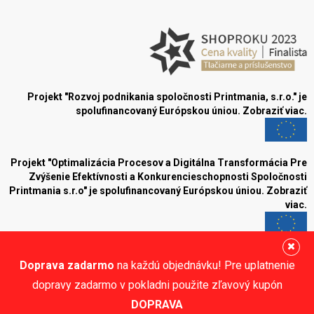
Projekt "Rozvoj podnikania spoločnosti Printmania, s.r.o." je
spolufinancovaný Európskou úniou.
Zobraziť viac.
Projekt "Optimalizácia Procesov a Digitálna Transformácia Pre
Zvýšenie Efektívnosti a Konkurencieschopnosti Spoločnosti
Printmania s.r.o" je spolufinancovaný Európskou úniou.
Zobraziť
viac.
Blog
Doprava zadarmo
na každú objednávku! Pre uplatnenie
Sledujte nás:
dopravy zadarmo v pokladni použite zľavový kupón
DOPRAVA
© Printmania.sk •
NajReklama.sk - tvorba eshopu