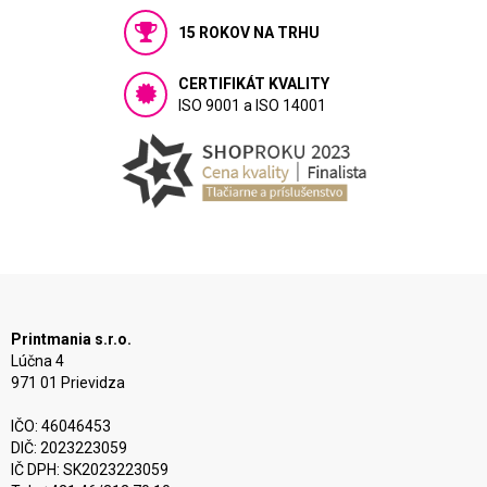
15 ROKOV NA TRHU
CERTIFIKÁT KVALITY
ISO 9001 a ISO 14001
Printmania s.r.o.
Lúčna 4
971 01 Prievidza
IČO: 46046453
DIČ: 2023223059
IČ DPH: SK2023223059