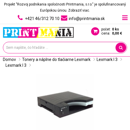
Projekt "Rozvoj podnikania spoločnosti Printmania, s.r.o." je spolufinancovaný
Európskou úniou.
Zobraziť viac.
+421 46/312 70 10
info@printmania.sk
počet:
0 ks
cena:
0,00 €
Domov
Tonery a náplne do tlačiarne Lexmark
Lexmark I 3
Lexmark I 3