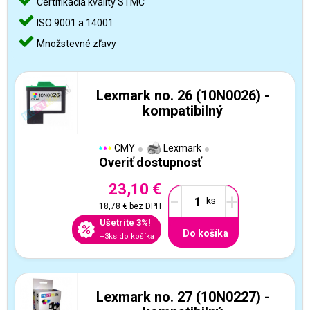
Certifikácia kvality STMC
ISO 9001 a 14001
Množstevné zľavy
Lexmark no. 26 (10N0026) -
kompatibilný
CMY
Lexmark
Overiť dostupnosť
23,10 €
-
+
18,78 €
bez DPH
Ušetríte 3%!
Do košíka
+3ks do košíka
Lexmark no. 27 (10N0227) -