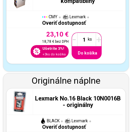
kompatibilný
CMY
Lexmark
Overiť dostupnosť
23,10 €
-
+
18,78 €
bez DPH
Ušetríte 3%!
Do košíka
+3ks do košíka
Originálne náplne
Lexmark No.16 Black 10N0016B
- originálny
BLACK
Lexmark
Overiť dostupnosť