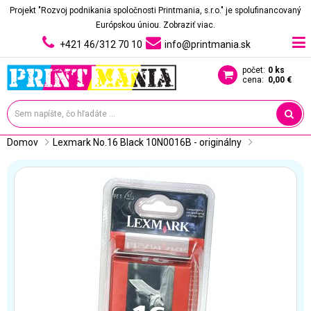
Projekt "Rozvoj podnikania spoločnosti Printmania, s.r.o." je spolufinancovaný
Európskou úniou.
Zobraziť viac.
+421 46/312 70 10
info@printmania.sk
počet:
0 ks
cena:
0,00 €
Domov
Lexmark No.16 Black 10N0016B - originálny