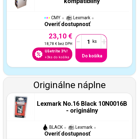
kompatibilný
CMY
Lexmark
Overiť dostupnosť
23,10 €
-
+
18,78 €
bez DPH
Ušetríte 3%!
Do košíka
+3ks do košíka
Originálne náplne
Lexmark No.16 Black 10N0016B
- originálny
BLACK
Lexmark
Overiť dostupnosť