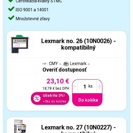
Certifikácia kvality STMC
ISO 9001 a 14001
Množstevné zľavy
Lexmark no. 26 (10N0026) -
kompatibilný
CMY
Lexmark
Overiť dostupnosť
23,10 €
-
+
18,78 €
bez DPH
Ušetríte 3%!
Do košíka
+3ks do košíka
Lexmark no. 27 (10N0227) -