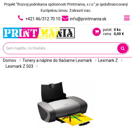
Projekt "Rozvoj podnikania spoločnosti Printmania, s.r.o." je spolufinancovaný
Európskou úniou.
Zobraziť viac.
+421 46/312 70 10
info@printmania.sk
počet:
0 ks
cena:
0,00 €
Domov
Tonery a náplne do tlačiarne Lexmark
Lexmark Z
Lexmark Z 503