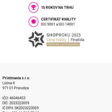
15 ROKOV NA TRHU
CERTIFIKÁT KVALITY
ISO 9001 a ISO 14001
Printmania s.r.o.
Lúčna 4
971 01 Prievidza
IČO: 46046453
DIČ: 2023223059
IČ DPH: SK2023223059