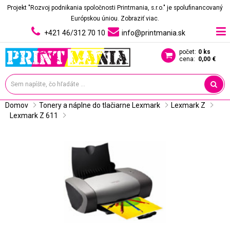
Projekt "Rozvoj podnikania spoločnosti Printmania, s.r.o." je spolufinancovaný
Európskou úniou.
Zobraziť viac.
+421 46/312 70 10
info@printmania.sk
počet:
0 ks
cena:
0,00 €
Domov
Tonery a náplne do tlačiarne Lexmark
Lexmark Z
Lexmark Z 611