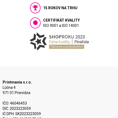
15 ROKOV NA TRHU
CERTIFIKÁT KVALITY
ISO 9001 a ISO 14001
Printmania s.r.o.
Lúčna 4
971 01 Prievidza
IČO: 46046453
DIČ: 2023223059
IČ DPH: SK2023223059