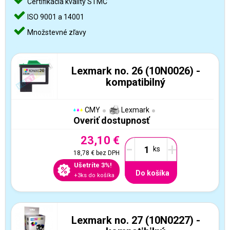
Certifikácia kvality STMC
ISO 9001 a 14001
Množstevné zľavy
Lexmark no. 26 (10N0026) -
kompatibilný
CMY
Lexmark
Overiť dostupnosť
23,10 €
-
+
18,78 €
bez DPH
Ušetríte 3%!
Do košíka
+3ks do košíka
Lexmark no. 27 (10N0227) -