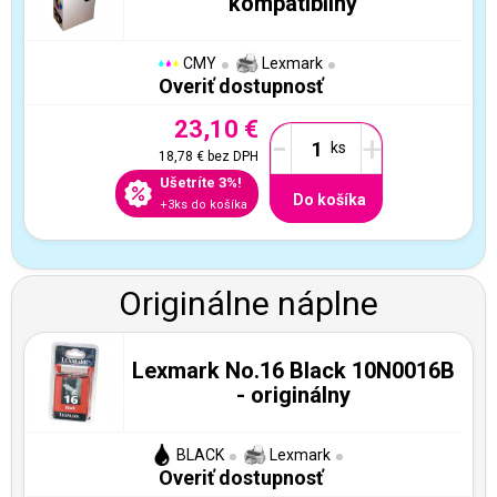
kompatibilný
CMY
Lexmark
Overiť dostupnosť
23,10 €
-
+
18,78 €
bez DPH
Ušetríte 3%!
Do košíka
+3ks do košíka
Originálne náplne
Lexmark No.16 Black 10N0016B
- originálny
BLACK
Lexmark
Overiť dostupnosť