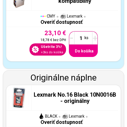
kompatibilný
CMY
Lexmark
Overiť dostupnosť
23,10 €
-
+
18,78 €
bez DPH
Ušetríte 3%!
Do košíka
+3ks do košíka
Originálne náplne
Lexmark No.16 Black 10N0016B
- originálny
BLACK
Lexmark
Overiť dostupnosť