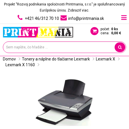
Projekt "Rozvoj podnikania spoločnosti Printmania, s.r.o." je spolufinancovaný
Európskou úniou.
Zobraziť viac.
+421 46/312 70 10
info@printmania.sk
počet:
0 ks
cena:
0,00 €
Domov
Tonery a náplne do tlačiarne Lexmark
Lexmark X
Lexmark X 1160