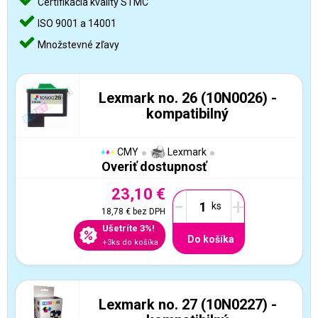
Certifikácia kvality STMC
ISO 9001 a 14001
Množstevné zľavy
Lexmark no. 26 (10N0026) -
kompatibilný
CMY
Lexmark
Overiť dostupnosť
23,10 €
-
+
18,78 €
bez DPH
Ušetríte 3%!
Do košíka
+3ks do košíka
Lexmark no. 27 (10N0227) -