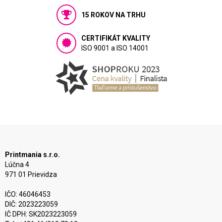
15 ROKOV NA TRHU
CERTIFIKÁT KVALITY
ISO 9001 a ISO 14001
Printmania s.r.o.
Lúčna 4
971 01 Prievidza
IČO: 46046453
DIČ: 2023223059
IČ DPH: SK2023223059