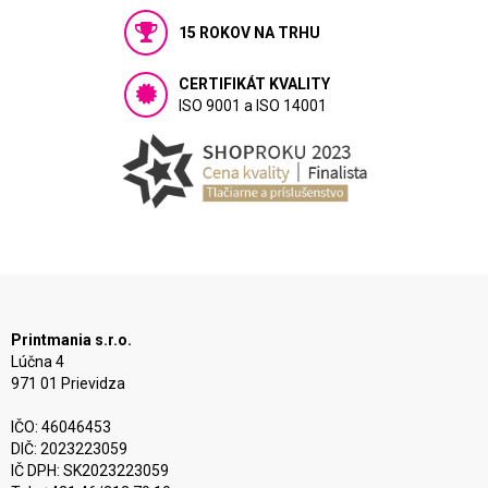
15 ROKOV NA TRHU
CERTIFIKÁT KVALITY
ISO 9001 a ISO 14001
Printmania s.r.o.
Lúčna 4
971 01 Prievidza
IČO: 46046453
DIČ: 2023223059
IČ DPH: SK2023223059