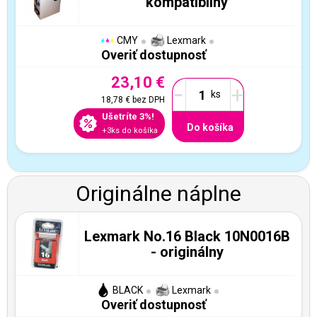
kompatibilný
CMY
Lexmark
Overiť dostupnosť
23,10 €
-
+
18,78 €
bez DPH
Ušetríte 3%!
Do košíka
+3ks do košíka
Originálne náplne
Lexmark No.16 Black 10N0016B
- originálny
BLACK
Lexmark
Overiť dostupnosť