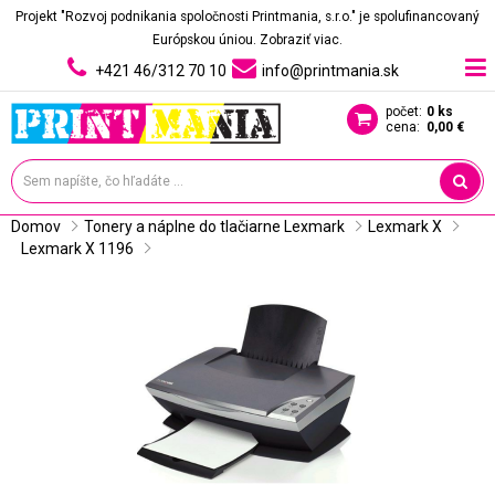
Projekt "Rozvoj podnikania spoločnosti Printmania, s.r.o." je spolufinancovaný
Európskou úniou.
Zobraziť viac.
+421 46/312 70 10
info@printmania.sk
počet:
0 ks
cena:
0,00 €
Domov
Tonery a náplne do tlačiarne Lexmark
Lexmark X
Lexmark X 1196