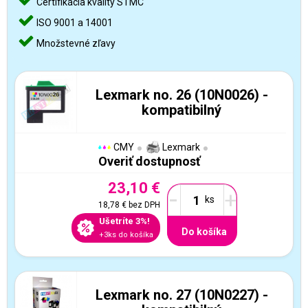
Certifikácia kvality STMC
ISO 9001 a 14001
Množstevné zľavy
Lexmark no. 26 (10N0026) -
kompatibilný
CMY
Lexmark
Overiť dostupnosť
23,10 €
-
+
18,78 €
bez DPH
Ušetríte 3%!
Do košíka
+3ks do košíka
Lexmark no. 27 (10N0227) -