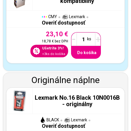
kompatibilný
CMY
Lexmark
Overiť dostupnosť
23,10 €
-
+
18,78 €
bez DPH
Ušetríte 3%!
Do košíka
+3ks do košíka
Originálne náplne
Lexmark No.16 Black 10N0016B
- originálny
BLACK
Lexmark
Overiť dostupnosť