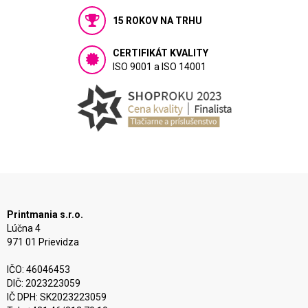
15 ROKOV NA TRHU
CERTIFIKÁT KVALITY
ISO 9001 a ISO 14001
Printmania s.r.o.
Lúčna 4
971 01 Prievidza
IČO: 46046453
DIČ: 2023223059
IČ DPH: SK2023223059