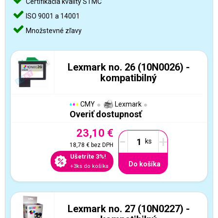
Certifikácia kvality STMC
ISO 9001 a 14001
Množstevné zľavy
Lexmark no. 26 (10N0026) -
kompatibilný
CMY
Lexmark
Overiť dostupnosť
23,10 €
-
+
18,78 €
bez DPH
Ušetríte 3%!
Do košíka
+3ks do košíka
Lexmark no. 27 (10N0227) -