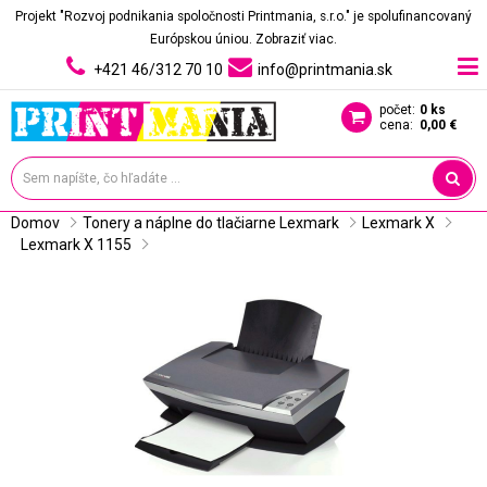
Projekt "Rozvoj podnikania spoločnosti Printmania, s.r.o." je spolufinancovaný
Európskou úniou.
Zobraziť viac.
+421 46/312 70 10
info@printmania.sk
počet:
0 ks
cena:
0,00 €
Domov
Tonery a náplne do tlačiarne Lexmark
Lexmark X
Lexmark X 1155