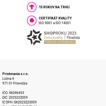
15 ROKOV NA TRHU
CERTIFIKÁT KVALITY
ISO 9001 a ISO 14001
Printmania s.r.o.
Lúčna 4
971 01 Prievidza
IČO: 46046453
DIČ: 2023223059
IČ DPH: SK2023223059