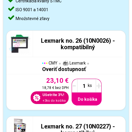
Certifikácia kvality STMC
ISO 9001 a 14001
Množstevné zľavy
Lexmark no. 26 (10N0026) -
kompatibilný
CMY
Lexmark
Overiť dostupnosť
23,10 €
-
+
18,78 €
bez DPH
Ušetríte 3%!
Do košíka
+3ks do košíka
Lexmark no. 27 (10N0227) -