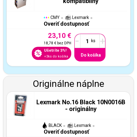
kompatibilný
CMY
Lexmark
Overiť dostupnosť
23,10 €
-
+
18,78 €
bez DPH
Ušetríte 3%!
Do košíka
+3ks do košíka
Originálne náplne
Lexmark No.16 Black 10N0016B
- originálny
BLACK
Lexmark
Overiť dostupnosť