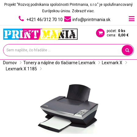
Projekt "Rozvoj podnikania spoločnosti Printmania, s.r.o." je spolufinancovaný
Európskou úniou.
Zobraziť viac.
+421 46/312 70 10
info@printmania.sk
počet:
0 ks
cena:
0,00 €
Domov
Tonery a náplne do tlačiarne Lexmark
Lexmark X
Lexmark X 1185