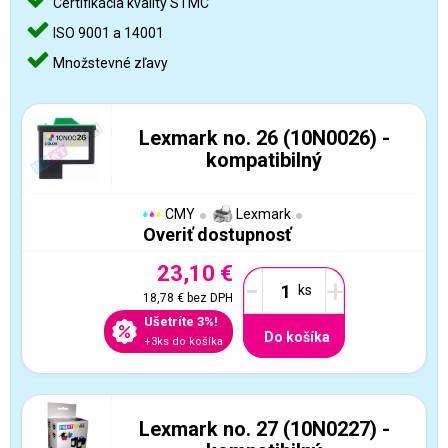
Certifikácia kvality STMC
ISO 9001 a 14001
Množstevné zľavy
Lexmark no. 26 (10N0026) -
kompatibilný
CMY
Lexmark
Overiť dostupnosť
23,10 €
-
+
18,78 €
bez DPH
Ušetríte 3%!
Do košíka
+3ks do košíka
Lexmark no. 27 (10N0227) -