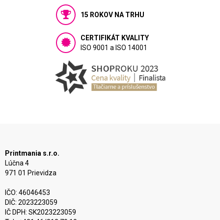
15 ROKOV NA TRHU
CERTIFIKÁT KVALITY
ISO 9001 a ISO 14001
Printmania s.r.o.
Lúčna 4
971 01 Prievidza
IČO: 46046453
DIČ: 2023223059
IČ DPH: SK2023223059