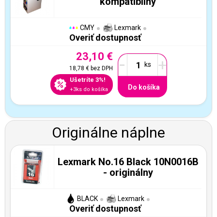
kompatibilný
CMY
Lexmark
Overiť dostupnosť
23,10 €
-
+
18,78 €
bez DPH
Ušetríte 3%!
Do košíka
+3ks do košíka
Originálne náplne
Lexmark No.16 Black 10N0016B
- originálny
BLACK
Lexmark
Overiť dostupnosť