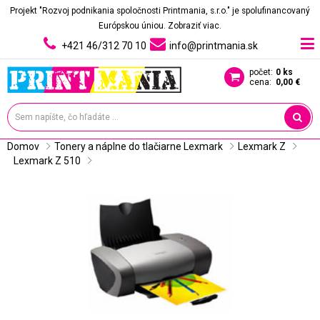
Projekt "Rozvoj podnikania spoločnosti Printmania, s.r.o." je spolufinancovaný
Európskou úniou.
Zobraziť viac.
+421 46/312 70 10
info@printmania.sk
počet:
0 ks
cena:
0,00 €
Domov
Tonery a náplne do tlačiarne Lexmark
Lexmark Z
Lexmark Z 510