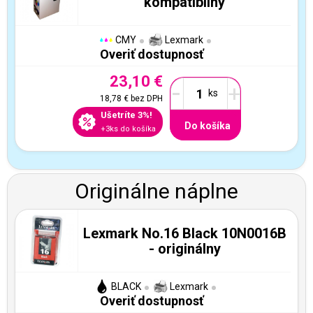
kompatibilný
CMY
Lexmark
Overiť dostupnosť
23,10 €
-
+
18,78 €
bez DPH
Ušetríte 3%!
Do košíka
+3ks do košíka
Originálne náplne
Lexmark No.16 Black 10N0016B
- originálny
BLACK
Lexmark
Overiť dostupnosť