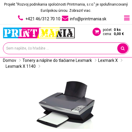
Projekt "Rozvoj podnikania spoločnosti Printmania, s.r.o." je spolufinancovaný
Európskou úniou.
Zobraziť viac.
+421 46/312 70 10
info@printmania.sk
počet:
0 ks
cena:
0,00 €
Domov
Tonery a náplne do tlačiarne Lexmark
Lexmark X
Lexmark X 1140