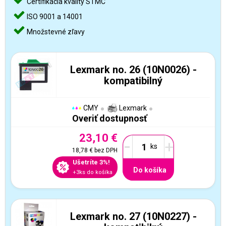
Certifikácia kvality STMC
ISO 9001 a 14001
Množstevné zľavy
Lexmark no. 26 (10N0026) -
kompatibilný
CMY
Lexmark
Overiť dostupnosť
23,10 €
-
+
18,78 €
bez DPH
Ušetríte 3%!
Do košíka
+3ks do košíka
Lexmark no. 27 (10N0227) -