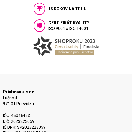
15 ROKOV NA TRHU
CERTIFIKÁT KVALITY
ISO 9001 a ISO 14001
Printmania s.r.o.
Lúčna 4
971 01 Prievidza
IČO: 46046453
DIČ: 2023223059
IČ DPH: SK2023223059