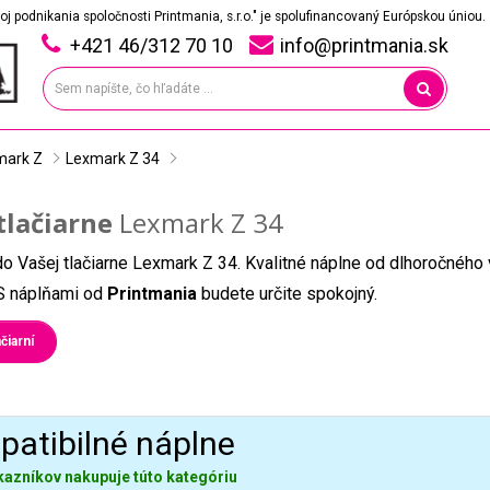
oj podnikania spoločnosti Printmania, s.r.o." je spolufinancovaný Európskou úniou.
+421 46/312 70 10
info@printmania.sk
mark Z
Lexmark Z 34
tlačiarne
Lexmark Z 34
do Vašej tlačiarne Lexmark Z 34. Kvalitné náplne od dlhoročného
. S náplňami od
Printmania
budete určite spokojný.
čiarní
atibilné náplne
kazníkov nakupuje túto kategóriu