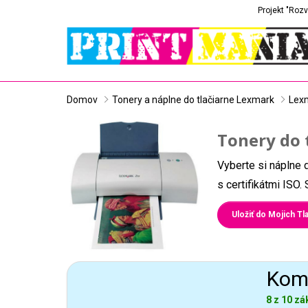
Projekt "Rozv
Domov
Tonery a náplne do tlačiarne Lexmark
Lex
Tonery do 
Vyberte si náplne 
s certifikátmi ISO
Uložiť do Mojich Tla
Komp
8 z 10 zá