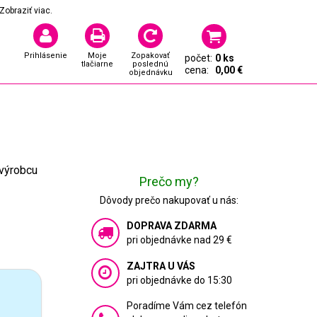
Zobraziť viac.
Prihlásenie
Moje
Zopakovať
počet:
0 ks
tlačiarne
poslednú
cena:
0,00 €
objednávku
 výrobcu
Prečo my?
Dôvody prečo nakupovať u nás:
DOPRAVA ZDARMA
pri objednávke nad 29 €
ZAJTRA U VÁS
pri objednávke do 15:30
Poradíme Vám cez telefón