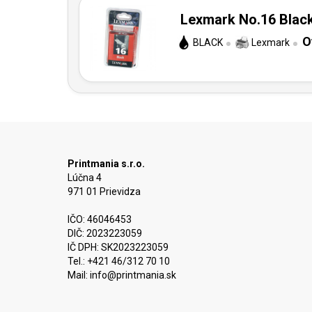
Lexmark No.16 Black
O
BLACK
Lexmark
Printmania s.r.o.
Lúčna 4
971 01 Prievidza
IČO: 46046453
DIČ: 2023223059
IČ DPH: SK2023223059
Tel.: +421 46/312 70 10
Mail:
info@printmania.sk