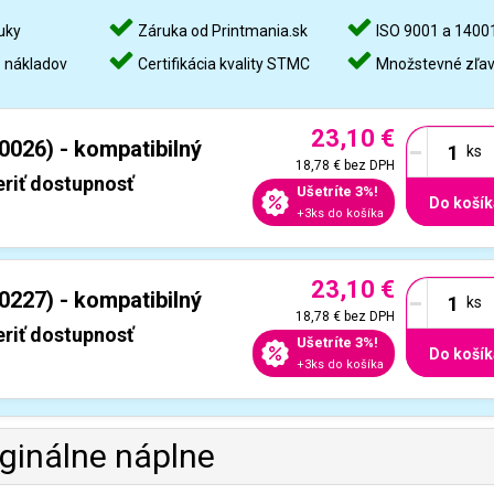
uky
Záruka od Printmania.sk
ISO 9001 a 1400
%
nákladov
Certifikácia kvality STMC
Množstevné zľa
23,10 €
-
0026) - kompatibilný
18,78 €
bez DPH
riť dostupnosť
Ušetríte 3%!
Do košík
+3ks do košíka
23,10 €
-
0227) - kompatibilný
18,78 €
bez DPH
riť dostupnosť
Ušetríte 3%!
Do košík
+3ks do košíka
iginálne náplne