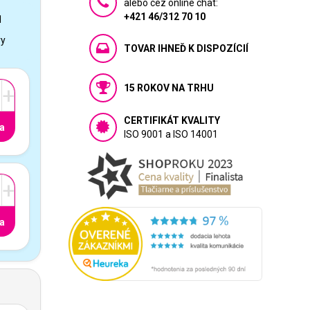
alebo cez online chat:
+421 46/312 70 10
1
vy
TOVAR IHNEĎ K DISPOZÍCIÍ
15 ROKOV NA TRHU
+
CERTIFIKÁT KVALITY
a
ISO 9001 a ISO 14001
+
a