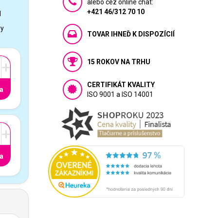
alebo cez online chat:
+421 46/312 70 10
1
vy
TOVAR IHNEĎ K DISPOZÍCIÍ
15 ROKOV NA TRHU
+
CERTIFIKÁT KVALITY
a
ISO 9001 a ISO 14001
+
a