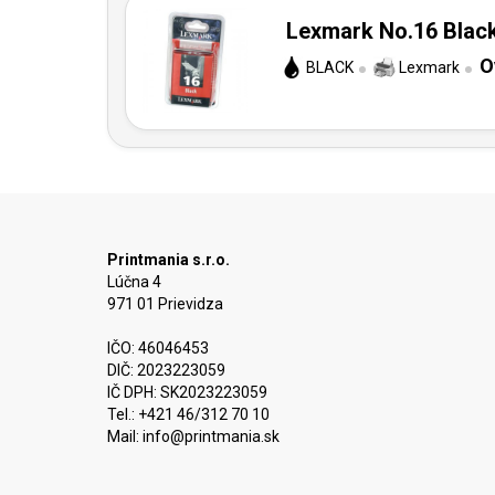
Lexmark No.16 Black
O
BLACK
Lexmark
Printmania s.r.o.
Lúčna 4
971 01 Prievidza
IČO: 46046453
DIČ: 2023223059
IČ DPH: SK2023223059
Tel.: +421 46/312 70 10
Mail:
info@printmania.sk