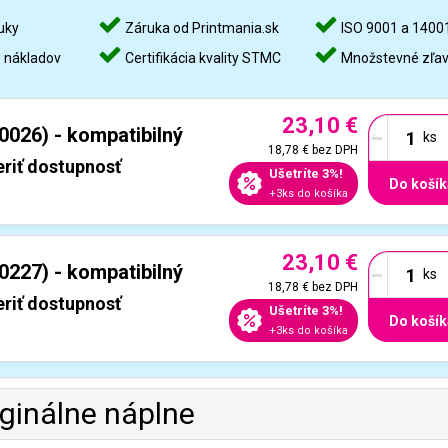
uky
Záruka od Printmania.sk
ISO 9001 a 1400
%
nákladov
Certifikácia kvality STMC
Množstevné zľa
23,10 €
-
0026) - kompatibilný
18,78 €
bez DPH
riť dostupnosť
Ušetríte 3%!
Do košík
+3ks do košíka
23,10 €
-
0227) - kompatibilný
18,78 €
bez DPH
riť dostupnosť
Ušetríte 3%!
Do košík
+3ks do košíka
iginálne náplne