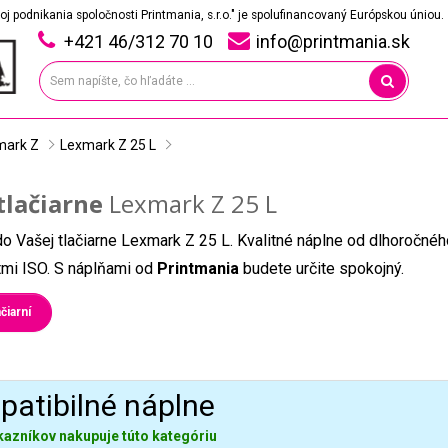
oj podnikania spoločnosti Printmania, s.r.o." je spolufinancovaný Európskou úniou.
+421 46/312 70 10
info@printmania.sk
mark Z
Lexmark Z 25 L
tlačiarne
Lexmark Z 25 L
do Vašej tlačiarne Lexmark Z 25 L. Kvalitné náplne od dlhoročné
átmi ISO. S náplňami od
Printmania
budete určite spokojný.
čiarní
atibilné náplne
kazníkov nakupuje túto kategóriu