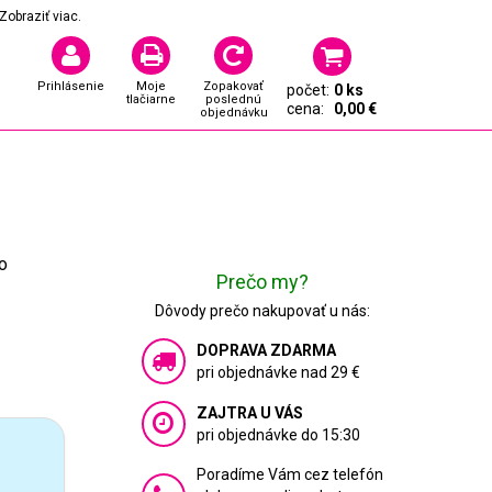
Zobraziť viac.
Prihlásenie
Moje
Zopakovať
počet:
0 ks
tlačiarne
poslednú
cena:
0,00 €
objednávku
ho
Prečo my?
Dôvody prečo nakupovať u nás:
DOPRAVA ZDARMA
pri objednávke nad 29 €
ZAJTRA U VÁS
pri objednávke do 15:30
Poradíme Vám cez telefón