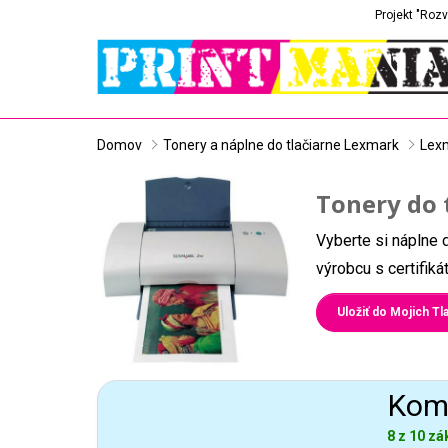
Projekt "Rozv
Domov
Tonery a náplne do tlačiarne Lexmark
Lex
Tonery do 
Vyberte si náplne 
výrobcu s certifik
Uložiť do Mojich Tla
Komp
8 z 10 zá