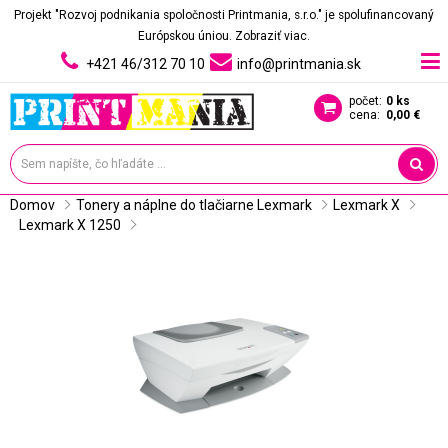
Projekt "Rozvoj podnikania spoločnosti Printmania, s.r.o." je spolufinancovaný
Európskou úniou.
Zobraziť viac.
+421 46/312 70 10
info@printmania.sk
počet:
0 ks
cena:
0,00 €
Domov
Tonery a náplne do tlačiarne Lexmark
Lexmark X
Lexmark X 1250