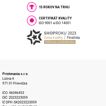
15 ROKOV NA TRHU
CERTIFIKÁT KVALITY
ISO 9001 a ISO 14001
Printmania s.r.o.
Lúčna 4
971 01 Prievidza
IČO: 46046453
DIČ: 2023223059
IČ DPH: SK2023223059