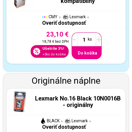
kompatibilný
CMY
Lexmark
Overiť dostupnosť
23,10 €
-
+
18,78 €
bez DPH
Ušetríte 3%!
Do košíka
+3ks do košíka
Originálne náplne
Lexmark No.16 Black 10N0016B
- originálny
BLACK
Lexmark
Overiť dostupnosť