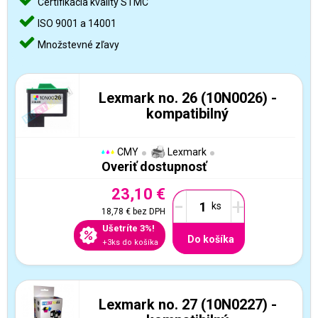
Certifikácia kvality STMC
ISO 9001 a 14001
Množstevné zľavy
Lexmark no. 26 (10N0026) -
kompatibilný
CMY
Lexmark
Overiť dostupnosť
23,10 €
-
+
18,78 €
bez DPH
Ušetríte 3%!
Do košíka
+3ks do košíka
Lexmark no. 27 (10N0227) -