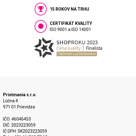
15 ROKOV NA TRHU
CERTIFIKÁT KVALITY
ISO 9001 a ISO 14001
Printmania s.r.o.
Lúčna 4
971 01 Prievidza
IČO: 46046453
DIČ: 2023223059
IČ DPH: SK2023223059