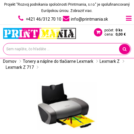
Projekt "Rozvoj podnikania spoločnosti Printmania, s.r.o." je spolufinancovaný
Európskou úniou.
Zobraziť viac.
+421 46/312 70 10
info@printmania.sk
počet:
0 ks
cena:
0,00 €
Domov
Tonery a náplne do tlačiarne Lexmark
Lexmark Z
Lexmark Z 717