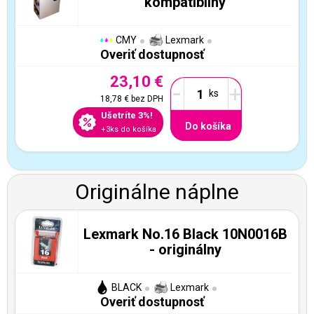
kompatibilný
CMY
Lexmark
Overiť dostupnosť
23,10 €
-
+
18,78 €
bez DPH
Ušetríte 3%!
Do košíka
+3ks do košíka
Originálne náplne
Lexmark No.16 Black 10N0016B
- originálny
BLACK
Lexmark
Overiť dostupnosť