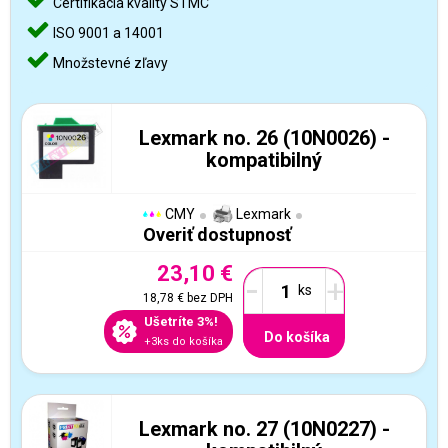
Certifikácia kvality STMC
ISO 9001 a 14001
Množstevné zľavy
Lexmark no. 26 (10N0026) -
kompatibilný
CMY
Lexmark
Overiť dostupnosť
23,10 €
-
+
18,78 €
bez DPH
Ušetríte 3%!
Do košíka
+3ks do košíka
Lexmark no. 27 (10N0227) -