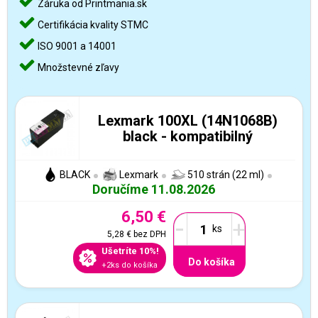
Záruka od Printmania.sk
Certifikácia kvality STMC
ISO 9001 a 14001
Množstevné zľavy
Lexmark 100XL (14N1068B)
black - kompatibilný
BLACK
Lexmark
510 strán (22 ml)
Doručíme 11.08.2026
6,50 €
-
+
5,28 €
bez DPH
Ušetríte 10%!
Do košíka
+2ks do košíka