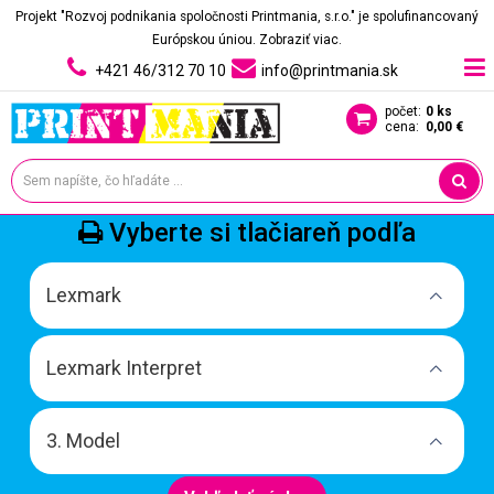
Projekt "Rozvoj podnikania spoločnosti Printmania, s.r.o." je spolufinancovaný
Európskou úniou.
Zobraziť viac.
+421 46/312 70 10
info@printmania.sk
počet:
0 ks
cena:
0,00 €
Vyberte si tlačiareň podľa
Lexmark
Lexmark Interpret
3. Model