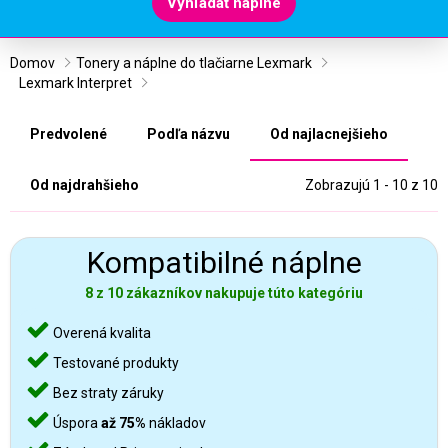
Vyhľadať náplne
Domov
Tonery a náplne do tlačiarne Lexmark
Lexmark Interpret
Predvolené
Podľa názvu
Od najlacnejšieho
Od najdrahšieho
Zobrazujú 1 - 10 z 10
Kompatibilné náplne
8 z 10 zákazníkov nakupuje túto kategóriu
Overená kvalita
Testované produkty
Bez straty záruky
Úspora
až 75%
nákladov