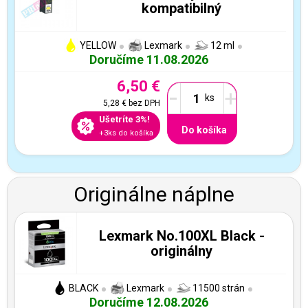
kompatibilný
YELLOW
Lexmark
12 ml
Doručíme 11.08.2026
6,50 €
-
+
5,28 €
bez DPH
Ušetríte 3%!
Do košíka
+3ks do košíka
Originálne náplne
Lexmark No.100XL Black -
originálny
BLACK
Lexmark
11500 strán
Doručíme 12.08.2026