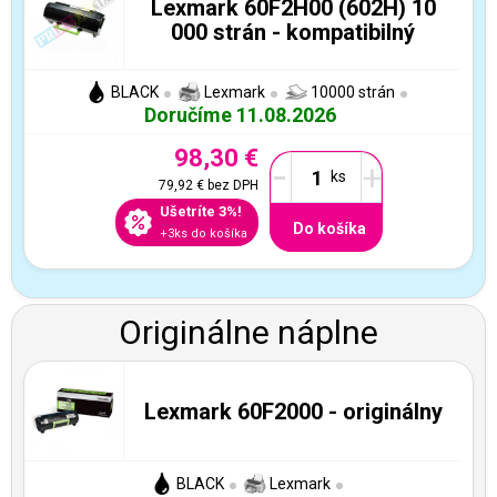
Lexmark 60F2H00 (602H) 10
000 strán - kompatibilný
BLACK
Lexmark
10000 strán
Doručíme 11.08.2026
98,30 €
-
+
79,92 €
bez DPH
Ušetríte 3%!
Do košíka
+3ks do košíka
Originálne náplne
Lexmark 60F2000 - originálny
BLACK
Lexmark