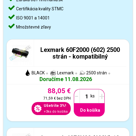
Certifikácia kvality STMC
ISO 9001 a 14001
Množstevné zľavy
Lexmark 60F2000 (602) 2500
strán - kompatibilný
BLACK
Lexmark
2500 strán
Doručíme 11.08.2026
88,05 €
-
+
71,59 €
bez DPH
Ušetríte 3%!
Do košíka
+3ks do košíka