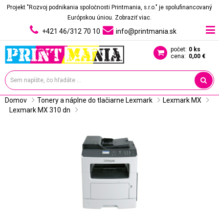
Projekt "Rozvoj podnikania spoločnosti Printmania, s.r.o." je spolufinancovaný
Európskou úniou.
Zobraziť viac.
+421 46/312 70 10
info@printmania.sk
počet:
0 ks
cena:
0,00 €
Domov
Tonery a náplne do tlačiarne Lexmark
Lexmark MX
Lexmark MX 310 dn