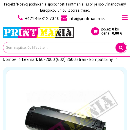
Projekt "Rozvoj podnikania spoločnosti Printmania, s.r.o." je spolufinancovaný
Európskou úniou.
Zobraziť viac.
+421 46/312 70 10
info@printmania.sk
počet:
0 ks
cena:
0,00 €
Domov
Lexmark 60F2000 (602) 2500 strán - kompatibilný