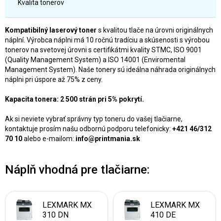
Kvalita tonerov
Kompatibilný laserový toner
s kvalitou tlače na úrovni originálnych
náplní. Výrobca náplni má 10 ročnú tradíciu a skúsenosti s výrobou
tonerov na svetovej úrovni s certifikátmi kvality STMC, ISO 9001
(Quality Management System) a ISO 14001 (Enviromental
Management System). Naše tonery sú ideálna náhrada originálnych
náplni pri úspore až 75% z ceny.
Kapacita tonera: 2 500 strán pri 5% pokrytí.
Ak si neviete vybrať správny typ toneru do vašej tlačiarne,
kontaktuje prosím našu odbornú podporu telefonicky:
+421 46/312
70 10
alebo e-mailom:
info@printmania.sk
Náplň vhodná pre tlačiarne:
LEXMARK MX
LEXMARK MX
310 DN
410 DE