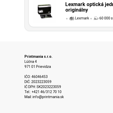
Lexmark optická jed
originálny
Lexmark
60 000 s
Printmania s.r.o.
Lúčna 4
971 01 Prievidza
IČO: 46046453
DIČ: 2023223059
IČ DPH: SK2023223059
Tel.: +421 46/312 70 10
Mail:
info@printmania.sk