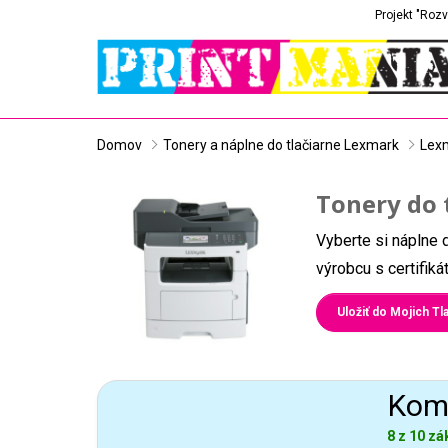
Projekt "Rozv
Domov
Tonery a náplne do tlačiarne Lexmark
Lex
Tonery do 
Vyberte si náplne 
výrobcu s certifik
Uložiť do Mojich Tla
Komp
8 z 10 zá