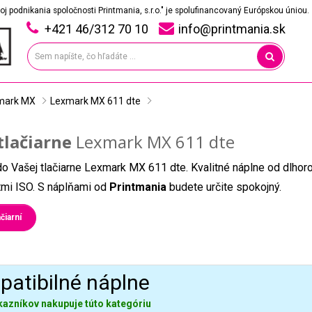
oj podnikania spoločnosti Printmania, s.r.o." je spolufinancovaný Európskou úniou.
+421 46/312 70 10
info@printmania.sk
mark MX
Lexmark MX 611 dte
tlačiarne
Lexmark MX 611 dte
do Vašej tlačiarne Lexmark MX 611 dte. Kvalitné náplne od dlho
átmi ISO. S náplňami od
Printmania
budete určite spokojný.
čiarní
atibilné náplne
kazníkov nakupuje túto kategóriu