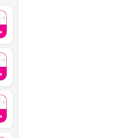
+
a
+
a
+
a