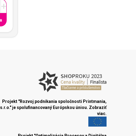
+
a
Projekt "Rozvoj podnikania spoločnosti Printmania,
s.r.o." je spolufinancovaný Európskou úniou.
Zobraziť
viac.
Projekt "Optimalizácia Procesov a Digitálna