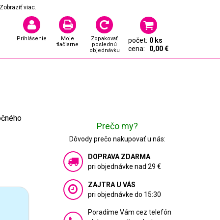
Zobraziť viac.
Prihlásenie
Moje
Zopakovať
počet:
0 ks
tlačiarne
poslednú
cena:
0,00 €
objednávku
ročného
Prečo my?
Dôvody prečo nakupovať u nás:
DOPRAVA ZDARMA
pri objednávke nad 29 €
ZAJTRA U VÁS
pri objednávke do 15:30
Poradíme Vám cez telefón