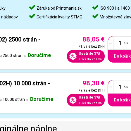
uky
Záruka od Printmania.sk
ISO 9001 a 1400
%
nákladov
Certifikácia kvality STMC
Množstevné zľa
88,05 €
-
2) 2500 strán -
71,59 €
bez DPH
Ušetríte 3%!
Doručíme
2500 strán
Do košík
+3ks do košíka
98,30 €
-
2H) 10 000 strán -
79,92 €
bez DPH
Ušetríte 3%!
Doručíme
10000 strán
Do košík
+3ks do košíka
iginálne náplne