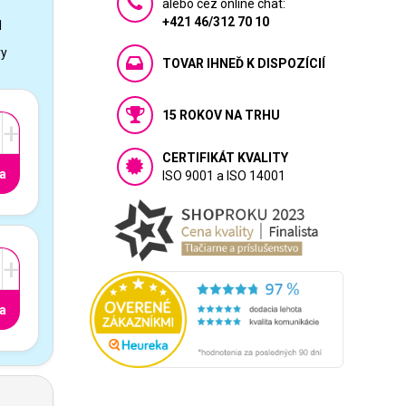
alebo cez online chat:
+421 46/312 70 10
1
vy
TOVAR IHNEĎ K DISPOZÍCIÍ
15 ROKOV NA TRHU
+
CERTIFIKÁT KVALITY
a
ISO 9001 a ISO 14001
+
a