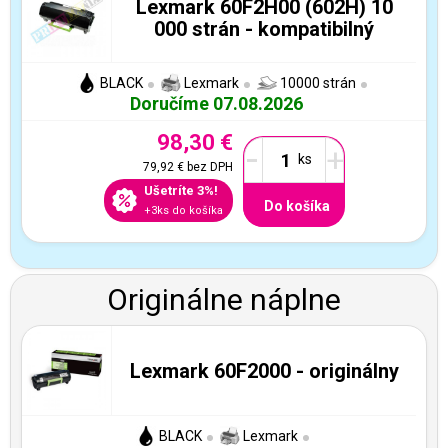
Lexmark 60F2H00 (602H) 10
000 strán - kompatibilný
BLACK
Lexmark
10000 strán
Doručíme 07.08.2026
98,30 €
-
+
79,92 €
bez DPH
Ušetríte 3%!
Do košíka
+3ks do košíka
Originálne náplne
Lexmark 60F2000 - originálny
BLACK
Lexmark