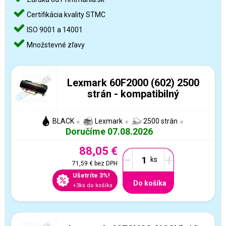
Certifikácia kvality STMC
ISO 9001 a 14001
Množstevné zľavy
Lexmark 60F2000 (602) 2500
strán - kompatibilný
BLACK
Lexmark
2500 strán
Doručíme 07.08.2026
88,05 €
-
+
71,59 €
bez DPH
Ušetríte 3%!
Do košíka
+3ks do košíka