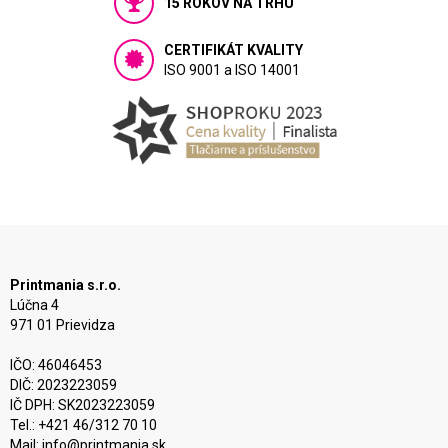
15 ROKOV NA TRHU
CERTIFIKÁT KVALITY
ISO 9001 a ISO 14001
Printmania s.r.o.
Lúčna 4
971 01 Prievidza
IČO: 46046453
DIČ: 2023223059
IČ DPH: SK2023223059
Tel.: +421 46/312 70 10
Mail:
info@printmania.sk