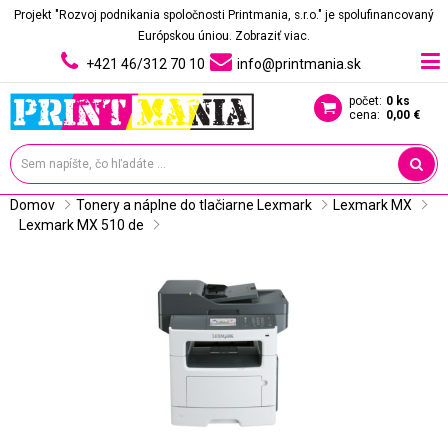
Projekt "Rozvoj podnikania spoločnosti Printmania, s.r.o." je spolufinancovaný
Európskou úniou.
Zobraziť viac.
+421 46/312 70 10
info@printmania.sk
počet:
0 ks
cena:
0,00 €
Domov
Tonery a náplne do tlačiarne Lexmark
Lexmark MX
Lexmark MX 510 de