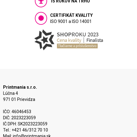
15 ROKOV NA TRHU
CERTIFIKÁT KVALITY
ISO 9001 a ISO 14001
Printmania s.r.o.
Lúčna 4
971 01 Prievidza
IČO: 46046453
DIČ: 2023223059
IČ DPH: SK2023223059
Tel.: +421 46/312 70 10
Mail:
info@printmania.sk