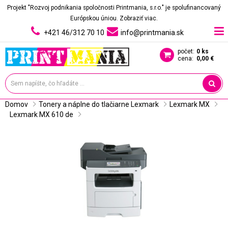
Projekt "Rozvoj podnikania spoločnosti Printmania, s.r.o." je spolufinancovaný
Európskou úniou.
Zobraziť viac.
+421 46/312 70 10
info@printmania.sk
počet:
0 ks
cena:
0,00 €
Domov
Tonery a náplne do tlačiarne Lexmark
Lexmark MX
Lexmark MX 610 de