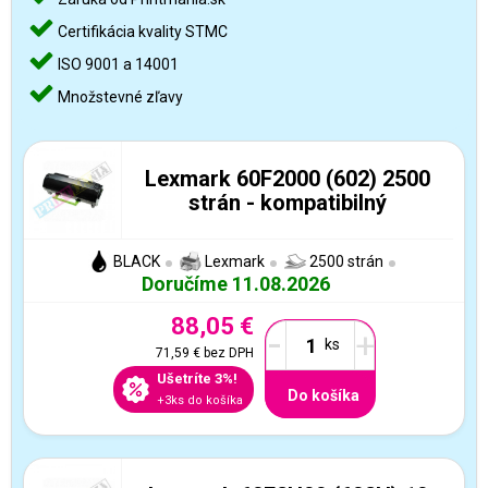
Certifikácia kvality STMC
ISO 9001 a 14001
Množstevné zľavy
Lexmark 60F2000 (602) 2500
strán - kompatibilný
BLACK
Lexmark
2500 strán
Doručíme 11.08.2026
88,05 €
-
+
71,59 €
bez DPH
Ušetríte 3%!
Do košíka
+3ks do košíka