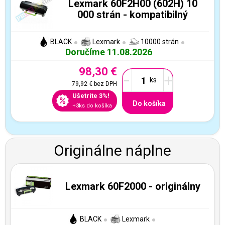
Lexmark 60F2H00 (602H) 10
000 strán - kompatibilný
BLACK
Lexmark
10000 strán
Doručíme 11.08.2026
98,30 €
-
+
79,92 €
bez DPH
Ušetríte 3%!
Do košíka
+3ks do košíka
Originálne náplne
Lexmark 60F2000 - originálny
BLACK
Lexmark