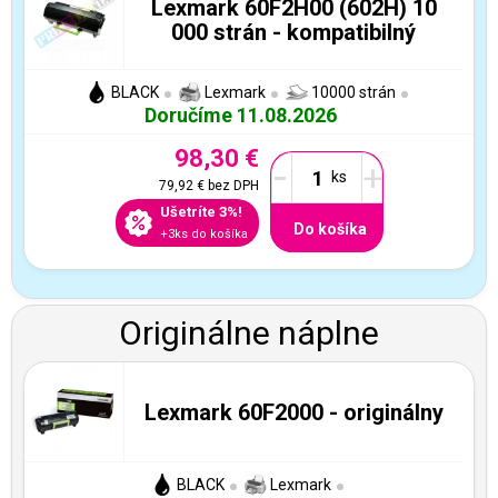
Lexmark 60F2H00 (602H) 10
000 strán - kompatibilný
BLACK
Lexmark
10000 strán
Doručíme 11.08.2026
98,30 €
-
+
79,92 €
bez DPH
Ušetríte 3%!
Do košíka
+3ks do košíka
Originálne náplne
Lexmark 60F2000 - originálny
BLACK
Lexmark