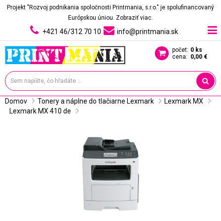
Projekt "Rozvoj podnikania spoločnosti Printmania, s.r.o." je spolufinancovaný
Európskou úniou.
Zobraziť viac.
+421 46/312 70 10
info@printmania.sk
počet:
0 ks
cena:
0,00 €
Domov
Tonery a náplne do tlačiarne Lexmark
Lexmark MX
Lexmark MX 410 de