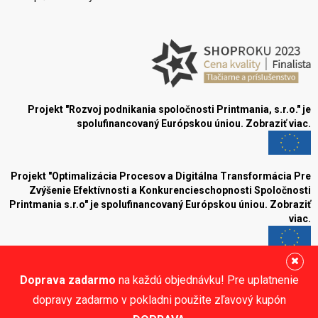
Projekt "Rozvoj podnikania spoločnosti Printmania, s.r.o." je
spolufinancovaný Európskou úniou.
Zobraziť viac.
Projekt "Optimalizácia Procesov a Digitálna Transformácia Pre
Zvýšenie Efektívnosti a Konkurencieschopnosti Spoločnosti
Printmania s.r.o" je spolufinancovaný Európskou úniou.
Zobraziť
viac.
Blog
Doprava zadarmo
na každú objednávku! Pre uplatnenie
Sledujte nás:
dopravy zadarmo v pokladni použite zľavový kupón