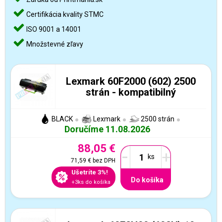
Certifikácia kvality STMC
ISO 9001 a 14001
Množstevné zľavy
Lexmark 60F2000 (602) 2500
strán - kompatibilný
BLACK
Lexmark
2500 strán
Doručíme 11.08.2026
88,05 €
-
+
71,59 €
bez DPH
Ušetríte 3%!
Do košíka
+3ks do košíka