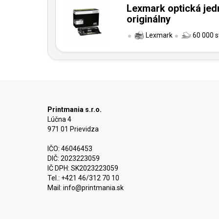
Lexmark optická jed
originálny
Lexmark
60 000 s
Printmania s.r.o.
Lúčna 4
971 01 Prievidza
IČO: 46046453
DIČ: 2023223059
IČ DPH: SK2023223059
Tel.: +421 46/312 70 10
Mail:
info@printmania.sk