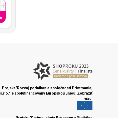
+
a
Projekt "Rozvoj podnikania spoločnosti Printmania,
s.r.o." je spolufinancovaný Európskou úniou.
Zobraziť
viac.
Projekt "Optimalizácia Procesov a Digitálna