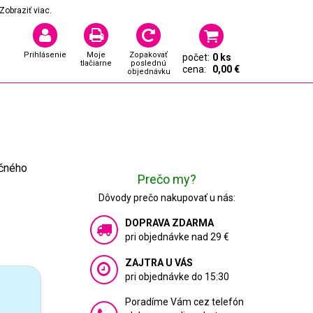
Zobraziť viac.
Prihlásenie
Moje
Zopakovať
počet:
0 ks
tlačiarne
poslednú
cena:
0,00 €
objednávku
očného
Prečo my?
Dôvody prečo nakupovať u nás:
DOPRAVA ZDARMA
pri objednávke nad 29 €
ZAJTRA U VÁS
pri objednávke do 15:30
Poradíme Vám cez telefón