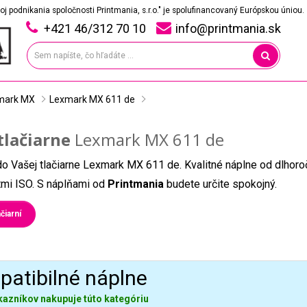
oj podnikania spoločnosti Printmania, s.r.o." je spolufinancovaný Európskou úniou.
+421 46/312 70 10
info@printmania.sk
mark MX
Lexmark MX 611 de
tlačiarne
Lexmark MX 611 de
do Vašej tlačiarne Lexmark MX 611 de. Kvalitné náplne od dlhor
átmi ISO. S náplňami od
Printmania
budete určite spokojný.
čiarní
atibilné náplne
kazníkov nakupuje túto kategóriu