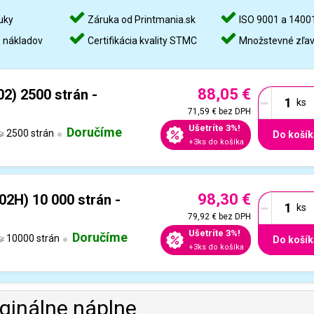
uky
Záruka od Printmania.sk
ISO 9001 a 1400
%
nákladov
Certifikácia kvality STMC
Množstevné zľa
88,05 €
-
2) 2500 strán -
71,59 €
bez DPH
Ušetríte 3%!
Doručíme
2500 strán
Do košík
+3ks do košíka
98,30 €
-
2H) 10 000 strán -
79,92 €
bez DPH
Ušetríte 3%!
Doručíme
10000 strán
Do košík
+3ks do košíka
iginálne náplne