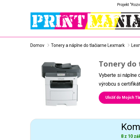
Projekt "Rozv
Domov
Tonery a náplne do tlačiarne Lexmark
Lex
Tonery do 
Vyberte si náplne 
výrobcu s certifik
Uložiť do Mojich Tla
Komp
8 z 10 zá