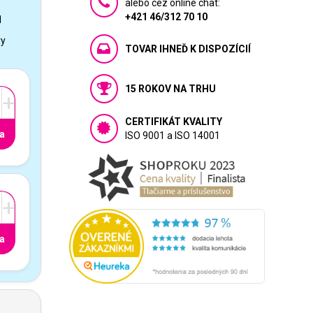
alebo cez online chat:
+421 46/312 70 10
1
vy
TOVAR IHNEĎ K DISPOZÍCIÍ
15 ROKOV NA TRHU
+
CERTIFIKÁT KVALITY
a
ISO 9001 a ISO 14001
+
a