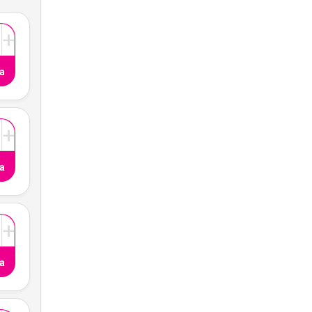
+
a
+
a
+
a