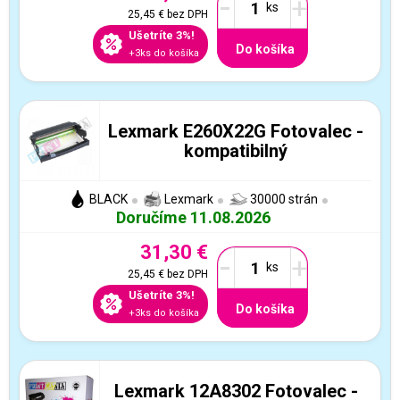
-
+
25,45 €
bez DPH
Ušetríte 3%!
Do košíka
+3ks do košíka
Lexmark E260X22G Fotovalec -
kompatibilný
BLACK
Lexmark
30000 strán
Doručíme 11.08.2026
31,30 €
-
+
25,45 €
bez DPH
Ušetríte 3%!
Do košíka
+3ks do košíka
Lexmark 12A8302 Fotovalec -