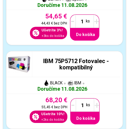
Doručíme 11.08.2026
54,65 €
-
+
44,43 €
bez DPH
Ušetríte 3%!
Do košíka
+3ks do košíka
IBM 75P5712 Fotovalec -
kompatibilný
BLACK
IBM
Doručíme 11.08.2026
68,20 €
-
+
55,45 €
bez DPH
Ušetríte 10%!
Do košíka
+2ks do košíka