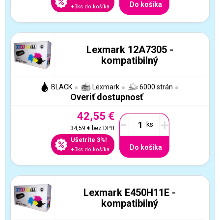
Do košíka
+3ks do košíka
Lexmark 12A7305 -
kompatibilný
BLACK
Lexmark
6000 strán
Overiť dostupnosť
42,55 €
-
+
34,59 €
bez DPH
Ušetríte 3%!
Do košíka
+3ks do košíka
Lexmark E450H11E -
kompatibilný