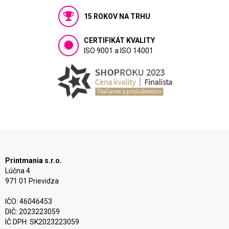
15 ROKOV NA TRHU
CERTIFIKÁT KVALITY
ISO 9001 a ISO 14001
Printmania s.r.o.
Lúčna 4
971 01 Prievidza
IČO: 46046453
DIČ: 2023223059
IČ DPH: SK2023223059