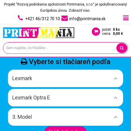
Projekt "Rozvoj podnikania spoločnosti Printmania, s.r.o." je spolufinancovaný
Európskou úniou.
Zobraziť viac.
+421 46/312 70 10
info@printmania.sk
počet:
0 ks
cena:
0,00 €
Vyberte si tlačiareň podľa
Lexmark
Lexmark Optra E
3. Model