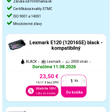
Záruka od Printmania.sk
Certifikácia kvality STMC
ISO 9001 a 14001
Množstevné zľavy
Lexmark E120 (12016SE) black -
kompatibilný
BLACK
Lexmark
2000 strán
Doručíme 11.08.2026
23,50 €
-
+
19,11 €
bez DPH
Ušetríte 10%!
Do košíka
+2ks do košíka