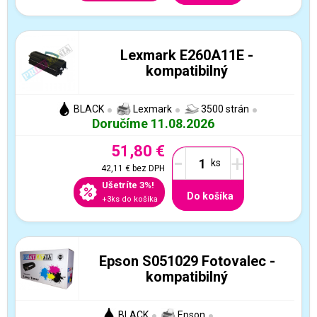
Lexmark E260A11E -
kompatibilný
BLACK
Lexmark
3500 strán
Doručíme 11.08.2026
51,80 €
-
+
42,11 €
bez DPH
Ušetríte 3%!
Do košíka
+3ks do košíka
Epson S051029 Fotovalec -
kompatibilný
BLACK
Epson