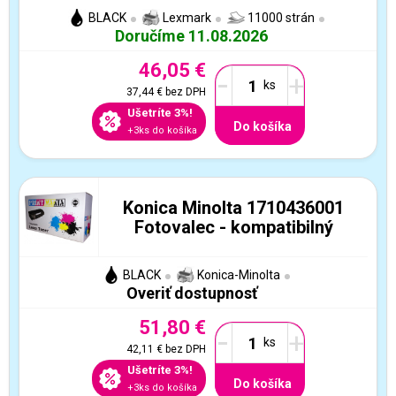
BLACK
Lexmark
11000 strán
Doručíme 11.08.2026
46,05 €
-
+
37,44 €
bez DPH
Ušetríte 3%!
Do košíka
+3ks do košíka
Konica Minolta 1710436001
Fotovalec - kompatibilný
BLACK
Konica-Minolta
Overiť dostupnosť
51,80 €
-
+
42,11 €
bez DPH
Ušetríte 3%!
Do košíka
+3ks do košíka