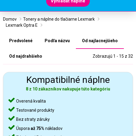
Vyhľadať náplne
Domov
Tonery a náplne do tlačiarne Lexmark
Lexmark Optra E
Predvolené
Podľa názvu
Od najlacnejšieho
Od najdrahšieho
Zobrazujú 1 - 15 z 32
Kompatibilné náplne
8 z 10 zákazníkov nakupuje túto kategóriu
Overená kvalita
Testované produkty
Bez straty záruky
Úspora
až 75%
nákladov