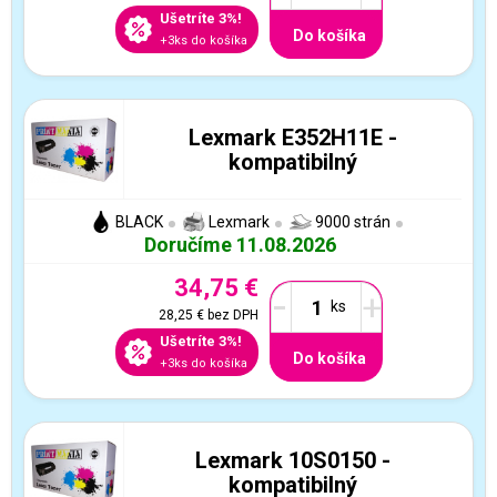
Ušetríte 3%!
Do košíka
+3ks do košíka
Lexmark E352H11E -
kompatibilný
BLACK
Lexmark
9000 strán
Doručíme 11.08.2026
34,75 €
-
+
28,25 €
bez DPH
Ušetríte 3%!
Do košíka
+3ks do košíka
Lexmark 10S0150 -
kompatibilný