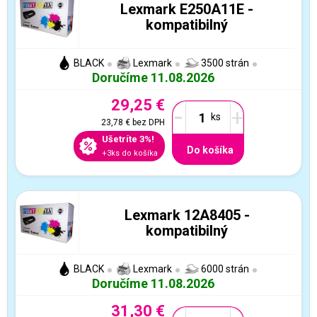
Lexmark E250A11E -
kompatibilný
BLACK
Lexmark
3500 strán
Doručíme 11.08.2026
29,25 €
-
+
23,78 €
bez DPH
Ušetríte 3%!
Do košíka
+3ks do košíka
Lexmark 12A8405 -
kompatibilný
BLACK
Lexmark
6000 strán
Doručíme 11.08.2026
31,30 €