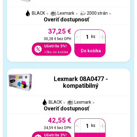
BLACK
Lexmark
2000 strán
Overiť dostupnosť
37,25 €
-
+
30,28 €
bez DPH
Ušetríte 3%!
Do košíka
+3ks do košíka
Lexmark 08A0477 -
kompatibilný
BLACK
Lexmark
Overiť dostupnosť
42,55 €
-
+
34,59 €
bez DPH
Ušetríte 3%!