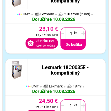
kompatibilný
CMY
Lexmark
210 strán (23ml)
Doručíme 10.08.2026
23,10 €
-
+
18,78 €
bez DPH
Ušetríte 10%!
Do košíka
+2ks do košíka
Lexmark 18C0035E -
kompatibilný
CMY
Lexmark
18 ml
Doručíme 10.08.2026
24,50 €
-
+
19,92 €
bez DPH