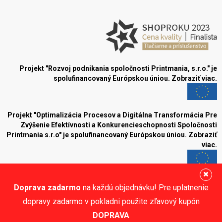
Projekt "Rozvoj podnikania spoločnosti Printmania, s.r.o." je
spolufinancovaný Európskou úniou.
Zobraziť viac.
Projekt "Optimalizácia Procesov a Digitálna Transformácia Pre
Zvýšenie Efektívnosti a Konkurencieschopnosti Spoločnosti
Printmania s.r.o" je spolufinancovaný Európskou úniou.
Zobraziť
viac.
Blog
Doprava zadarmo
na každú objednávku! Pre uplatnenie
Sledujte nás:
dopravy zadarmo v pokladni použite zľavový kupón
DOPRAVA
© Printmania.sk •
NajReklama.sk - tvorba eshopu