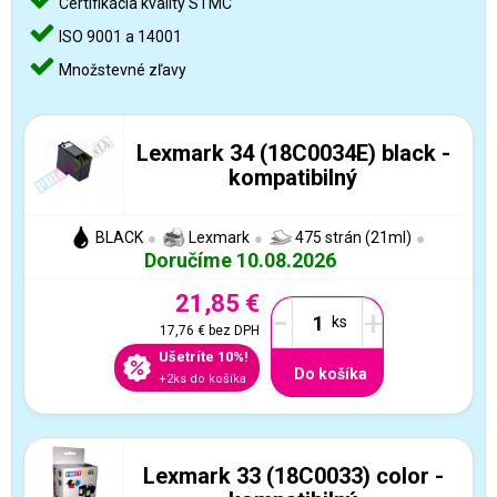
Certifikácia kvality STMC
ISO 9001 a 14001
Množstevné zľavy
Lexmark 34 (18C0034E) black -
kompatibilný
BLACK
Lexmark
475 strán (21ml)
Doručíme 10.08.2026
21,85 €
-
+
17,76 €
bez DPH
Ušetríte 10%!
Do košíka
+2ks do košíka
Lexmark 33 (18C0033) color -