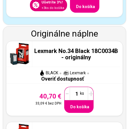
Ušetríte 3%!
Do košíka
+3ks do košíka
Originálne náplne
Lexmark No.34 Black 18C0034B
- originálny
BLACK
Lexmark
Overiť dostupnosť
-
+
40,70 €
33,09 €
bez DPH
Do košíka