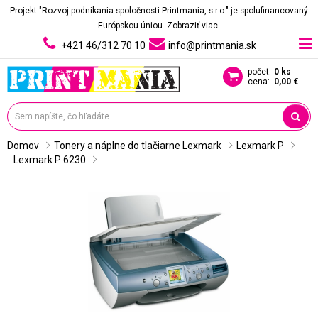
Projekt "Rozvoj podnikania spoločnosti Printmania, s.r.o." je spolufinancovaný
Európskou úniou.
Zobraziť viac.
+421 46/312 70 10
info@printmania.sk
počet:
0 ks
cena:
0,00 €
Domov
Tonery a náplne do tlačiarne Lexmark
Lexmark P
Lexmark P 6230