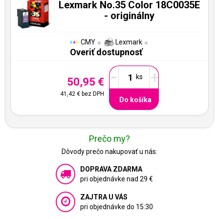
Lexmark No.35 Color 18C0035E
- originálny
CMY
Lexmark
Overiť dostupnosť
-
+
50,95 €
41,42 €
bez DPH
Do košíka
Prečo my?
Dôvody prečo nakupovať u nás:
DOPRAVA ZDARMA
pri objednávke nad 29 €
ZAJTRA U VÁS
pri objednávke do 15:30