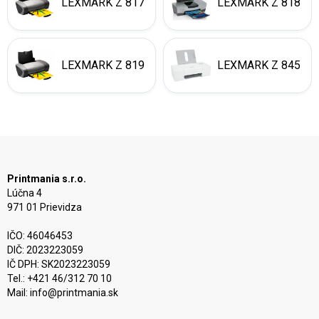
LEXMARK Z 817
LEXMARK Z 818
LEXMARK Z 819
LEXMARK Z 845
Printmania s.r.o.
Lúčna 4
971 01 Prievidza
IČO: 46046453
DIČ: 2023223059
IČ DPH: SK2023223059
Tel.: +421 46/312 70 10
Mail:
info@printmania.sk