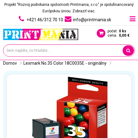
Projekt "Rozvoj podnikania spoločnosti Printmania, s.r.o." je spolufinancovaný
Európskou úniou.
Zobraziť viac.
+421 46/312 70 10
info@printmania.sk
počet:
0 ks
cena:
0,00 €
Domov
Lexmark No.35 Color 18C0035E - originálny