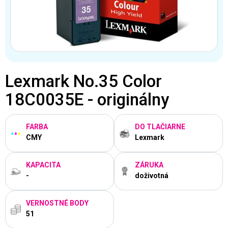
Lexmark No.35 Color
18C0035E - originálny
FARBA
DO TLAČIARNE
CMY
Lexmark
KAPACITA
ZÁRUKA
-
doživotná
VERNOSTNÉ BODY
51