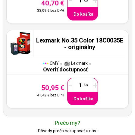
-
+
40,70 €
33,09 €
bez DPH
Do košíka
Lexmark No.35 Color 18C0035E
- originálny
CMY
Lexmark
Overiť dostupnosť
-
+
50,95 €
41,42 €
bez DPH
Do košíka
Prečo my?
Dôvody prečo nakupovať u nás: