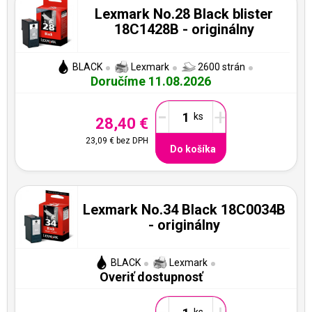
Lexmark No.28 Black blister
18C1428B - originálny
BLACK
Lexmark
2600 strán
Doručíme 11.08.2026
-
+
28,40 €
23,09 €
bez DPH
Do košíka
Lexmark No.34 Black 18C0034B
- originálny
BLACK
Lexmark
Overiť dostupnosť