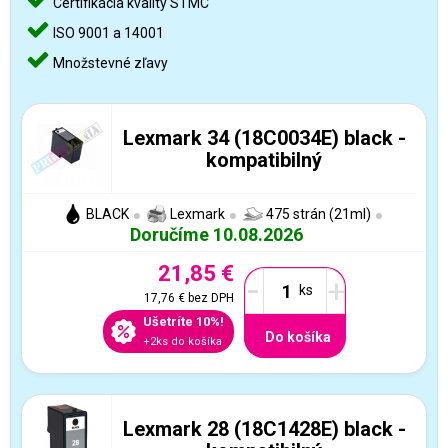
Certifikácia kvality STMC
ISO 9001 a 14001
Množstevné zľavy
Lexmark 34 (18C0034E) black -
kompatibilný
BLACK
Lexmark
475 strán (21ml)
Doručíme 10.08.2026
21,85 €
-
+
17,76 €
bez DPH
Ušetríte 10%!
Do košíka
+2ks do košíka
Lexmark 28 (18C1428E) black -