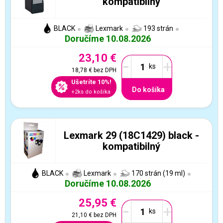
kompatibilný
BLACK
Lexmark
193 strán
Doručíme 10.08.2026
23,10 €
-
+
18,78 €
bez DPH
Ušetríte 10%!
Do košíka
+2ks do košíka
Lexmark 29 (18C1429) black -
kompatibilný
BLACK
Lexmark
170 strán (19 ml)
Doručíme 10.08.2026
25,95 €
-
+
21,10 €
bez DPH