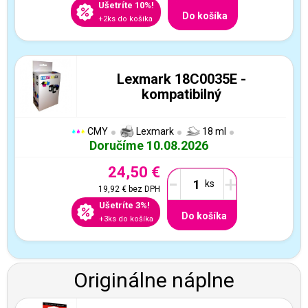
Ušetríte 10%!
Do košíka
+2ks do košíka
Lexmark 18C0035E -
kompatibilný
CMY
Lexmark
18 ml
Doručíme 10.08.2026
24,50 €
-
+
19,92 €
bez DPH
Ušetríte 3%!
Do košíka
+3ks do košíka
Originálne náplne