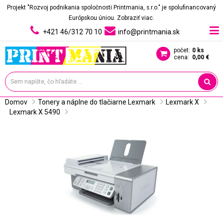
Projekt "Rozvoj podnikania spoločnosti Printmania, s.r.o." je spolufinancovaný
Európskou úniou.
Zobraziť viac.
+421 46/312 70 10
info@printmania.sk
počet:
0 ks
cena:
0,00 €
Domov
Tonery a náplne do tlačiarne Lexmark
Lexmark X
Lexmark X 5490