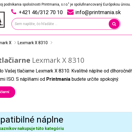
oj podnikania spoločnosti Printmania, s.r.o." je spolufinancovaný Európskou úniou.
+421 46/312 70 10
info@printmania.sk
mark X
Lexmark X 8310
tlačiarne
Lexmark X 8310
do Vašej tlačiarne Lexmark X 8310. Kvalitné náplne od dlhoročné
átmi ISO. S náplňami od
Printmania
budete určite spokojný.
čiarní
atibilné náplne
kazníkov nakupuje túto kategóriu