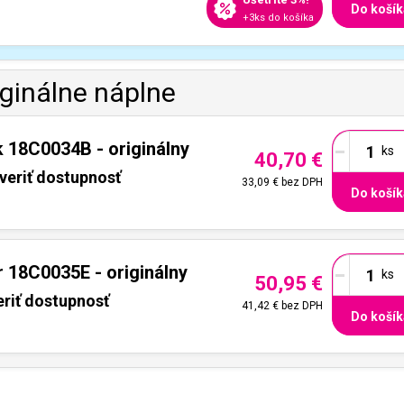
Do košík
+3ks do košíka
iginálne náplne
-
 18C0034B - originálny
40,70 €
veriť dostupnosť
33,09 €
bez DPH
Do košík
-
 18C0035E - originálny
50,95 €
riť dostupnosť
41,42 €
bez DPH
Do košík