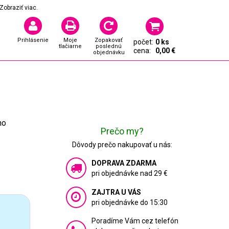
Zobraziť viac.
Prihlásenie
Moje
Zopakovať
počet:
0 ks
tlačiarne
poslednú
cena:
0,00 €
objednávku
ho
Prečo my?
Dôvody prečo nakupovať u nás:
DOPRAVA ZDARMA
pri objednávke nad 29 €
ZAJTRA U VÁS
pri objednávke do 15:30
Poradíme Vám cez telefón