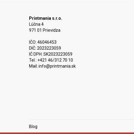
Printmania s.r.o.
Lúčna 4
971 01 Prievidza
IČO: 46046453
DIČ: 2023223059
IČ DPH: SK2023223059
Tel.: +421 46/312 70 10
Mail:
info@printmania.sk
Blog