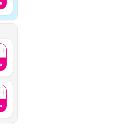
a
+
a
+
a