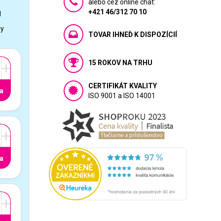
alebo cez online chat:
+421 46/312 70 10
1
vy
TOVAR IHNEĎ K DISPOZÍCIÍ
15 ROKOV NA TRHU
+
CERTIFIKÁT KVALITY
a
ISO 9001 a ISO 14001
+
a
+