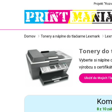
Projekt "Rozv
Domov
Tonery a náplne do tlačiarne Lexmark
Lex
Tonery do 
Vyberte si náplne 
výrobcu s certifik
Uložiť do Mojich Tla
Komp
8 z 10 zá