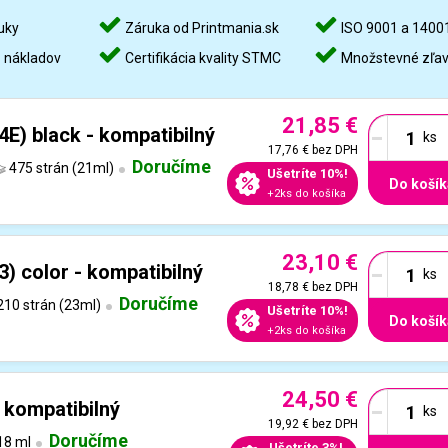
uky
Záruka od Printmania.sk
ISO 9001 a 1400
%
nákladov
Certifikácia kvality STMC
Množstevné zľa
21,85 €
-
E) black - kompatibilný
17,76 €
bez DPH
Doručíme
475 strán (21ml)
Ušetríte 10%!
Do košík
+2ks do košíka
23,10 €
-
) color - kompatibilný
18,78 €
bez DPH
Doručíme
10 strán (23ml)
Ušetríte 10%!
Do košík
+2ks do košíka
24,50 €
-
 kompatibilný
19,92 €
bez DPH
Doručíme
18 ml
Ušetríte 3%!