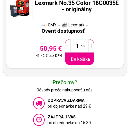
Lexmark No.35 Color 18C0035E
- originálny
CMY
Lexmark
Overiť dostupnosť
-
+
50,95 €
41,42 €
bez DPH
Do košíka
Prečo my?
Dôvody prečo nakupovať u nás:
DOPRAVA ZDARMA
pri objednávke nad 29 €
ZAJTRA U VÁS
pri objednávke do 15:30