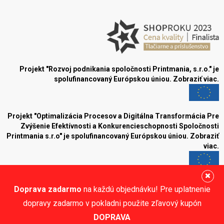
Projekt "Rozvoj podnikania spoločnosti Printmania, s.r.o." je
spolufinancovaný Európskou úniou.
Zobraziť viac.
Projekt "Optimalizácia Procesov a Digitálna Transformácia Pre
Zvýšenie Efektívnosti a Konkurencieschopnosti Spoločnosti
Printmania s.r.o" je spolufinancovaný Európskou úniou.
Zobraziť
viac.
Blog
Doprava zadarmo
na každú objednávku! Pre uplatnenie
Sledujte nás:
dopravy zadarmo v pokladni použite zľavový kupón
DOPRAVA
© Printmania.sk •
NajReklama.sk - tvorba eshopu