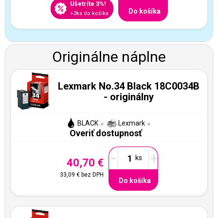
Ušetríte 3%!
Do košíka
+3ks do košíka
Originálne náplne
Lexmark No.34 Black 18C0034B
- originálny
BLACK
Lexmark
Overiť dostupnosť
-
+
40,70 €
33,09 €
bez DPH
Do košíka