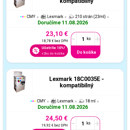
kompatibilný
CMY
Lexmark
210 strán (23ml)
Doručíme 11.08.2026
23,10 €
-
+
18,78 €
bez DPH
Ušetríte 10%!
Do košíka
+2ks do košíka
Lexmark 18C0035E -
kompatibilný
CMY
Lexmark
18 ml
Doručíme 11.08.2026
24,50 €
-
+
19,92 €
bez DPH