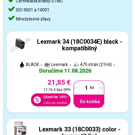
Certifikácia kvality STMC
ISO 9001 a 14001
Množstevné zľavy
Lexmark 34 (18C0034E) black -
kompatibilný
BLACK
Lexmark
475 strán (21ml)
Doručíme 11.08.2026
21,85 €
-
+
17,76 €
bez DPH
Ušetríte 10%!
Do košíka
+2ks do košíka
Lexmark 33 (18C0033) color -