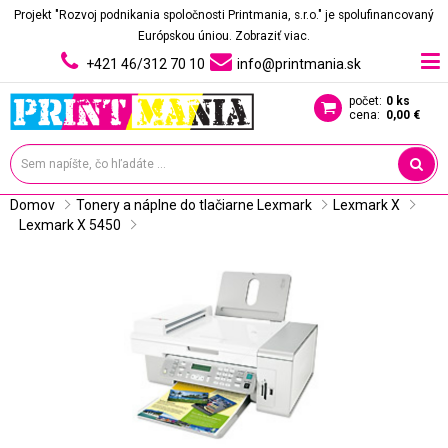
Projekt "Rozvoj podnikania spoločnosti Printmania, s.r.o." je spolufinancovaný
Európskou úniou.
Zobraziť viac.
+421 46/312 70 10
info@printmania.sk
počet:
0 ks
cena:
0,00 €
Domov
Tonery a náplne do tlačiarne Lexmark
Lexmark X
Lexmark X 5450