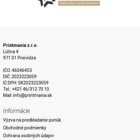
Printmania s.r.o.
Lúčna 4
971 01 Prievidza
IČO: 46046453
DIČ: 2023223059
IČ DPH: SK2023223059
Tel.: +421 46/312 70 10
Mail:
info@printmania.sk
Informácie
Výzva na predkladanie ponúk
Obchodné podmienky
Ochrana osobných údajov