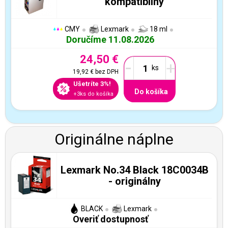
kompatibilný
CMY
Lexmark
18 ml
Doručíme 11.08.2026
24,50 €
-
+
19,92 €
bez DPH
Ušetríte 3%!
Do košíka
+3ks do košíka
Originálne náplne
Lexmark No.34 Black 18C0034B
- originálny
BLACK
Lexmark
Overiť dostupnosť