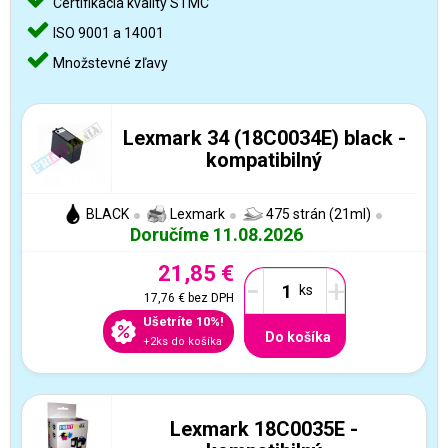
Certifikácia kvality STMC
ISO 9001 a 14001
Množstevné zľavy
Lexmark 34 (18C0034E) black -
kompatibilný
BLACK
Lexmark
475 strán (21ml)
Doručíme 11.08.2026
21,85 €
-
+
17,76 €
bez DPH
Ušetríte 10%!
Do košíka
+2ks do košíka
Lexmark 18C0035E -