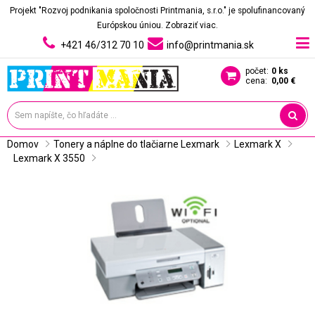
Projekt "Rozvoj podnikania spoločnosti Printmania, s.r.o." je spolufinancovaný
Európskou úniou.
Zobraziť viac.
+421 46/312 70 10
info@printmania.sk
počet:
0 ks
cena:
0,00 €
Domov
Tonery a náplne do tlačiarne Lexmark
Lexmark X
Lexmark X 3550