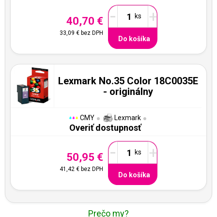
-
+
40,70 €
33,09 €
bez DPH
Do košíka
Lexmark No.35 Color 18C0035E
- originálny
CMY
Lexmark
Overiť dostupnosť
-
+
50,95 €
41,42 €
bez DPH
Do košíka
Prečo my?