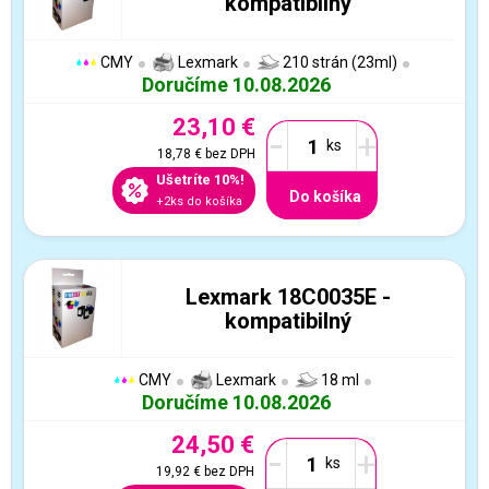
kompatibilný
CMY
Lexmark
210 strán (23ml)
Doručíme 10.08.2026
23,10 €
-
+
18,78 €
bez DPH
Ušetríte 10%!
Do košíka
+2ks do košíka
Lexmark 18C0035E -
kompatibilný
CMY
Lexmark
18 ml
Doručíme 10.08.2026
24,50 €
-
+
19,92 €
bez DPH