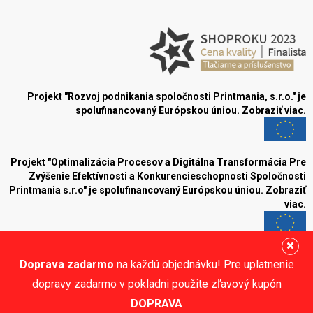
Projekt "Rozvoj podnikania spoločnosti Printmania, s.r.o." je
spolufinancovaný Európskou úniou.
Zobraziť viac.
Projekt "Optimalizácia Procesov a Digitálna Transformácia Pre
Zvýšenie Efektívnosti a Konkurencieschopnosti Spoločnosti
Printmania s.r.o" je spolufinancovaný Európskou úniou.
Zobraziť
viac.
Blog
Doprava zadarmo
na každú objednávku! Pre uplatnenie
Sledujte nás:
dopravy zadarmo v pokladni použite zľavový kupón
DOPRAVA
© Printmania.sk •
NajReklama.sk - tvorba eshopu