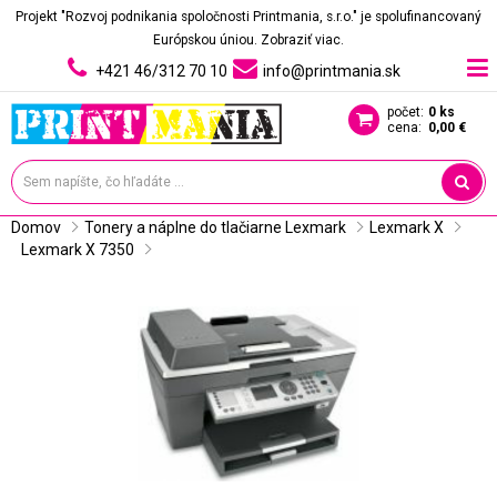
Projekt "Rozvoj podnikania spoločnosti Printmania, s.r.o." je spolufinancovaný
Európskou úniou.
Zobraziť viac.
+421 46/312 70 10
info@printmania.sk
počet:
0 ks
cena:
0,00 €
Domov
Tonery a náplne do tlačiarne Lexmark
Lexmark X
Lexmark X 7350