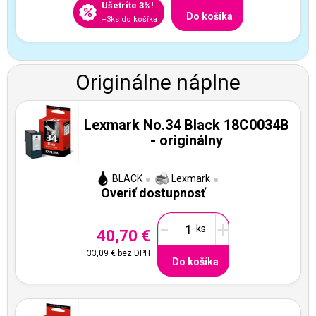
Ušetríte 3%!
Do košíka
+3ks do košíka
Originálne náplne
Lexmark No.34 Black 18C0034B
- originálny
BLACK
Lexmark
Overiť dostupnosť
-
+
40,70 €
33,09 €
bez DPH
Do košíka