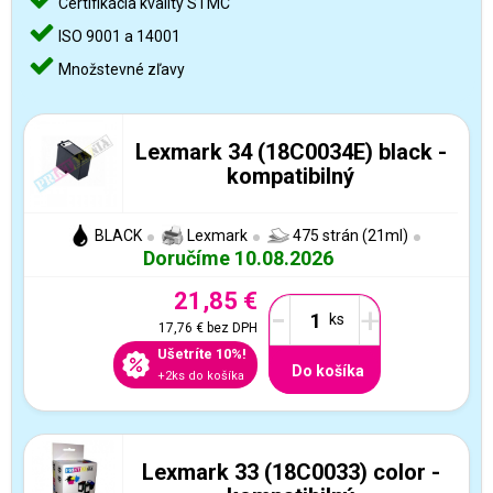
Certifikácia kvality STMC
ISO 9001 a 14001
Množstevné zľavy
Lexmark 34 (18C0034E) black -
kompatibilný
BLACK
Lexmark
475 strán (21ml)
Doručíme 10.08.2026
21,85 €
-
+
17,76 €
bez DPH
Ušetríte 10%!
Do košíka
+2ks do košíka
Lexmark 33 (18C0033) color -