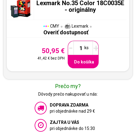
Lexmark No.35 Color 18C0035E
- originálny
CMY
Lexmark
Overiť dostupnosť
-
+
50,95 €
41,42 €
bez DPH
Do košíka
Prečo my?
Dôvody prečo nakupovať u nás:
DOPRAVA ZDARMA
pri objednávke nad 29 €
ZAJTRA U VÁS
pri objednávke do 15:30