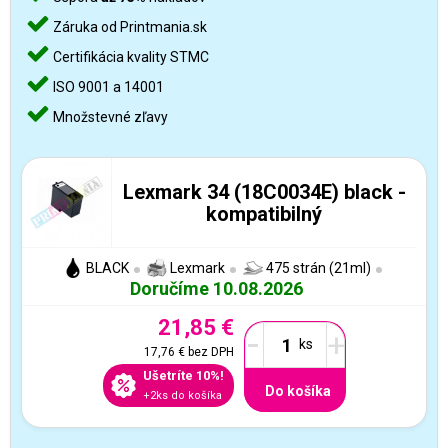
Záruka od Printmania.sk
Certifikácia kvality STMC
ISO 9001 a 14001
Množstevné zľavy
Lexmark 34 (18C0034E) black -
kompatibilný
BLACK
Lexmark
475 strán (21ml)
Doručíme 10.08.2026
21,85 €
-
+
17,76 €
bez DPH
Ušetríte 10%!
Do košíka
+2ks do košíka