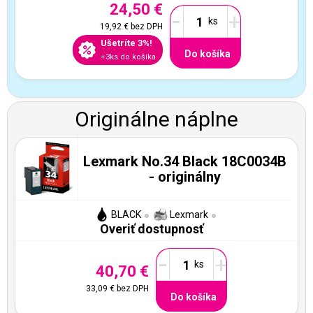
24,50 €
-
+
19,92 €
bez DPH
Ušetríte 3%!
Do košíka
+3ks do košíka
Originálne náplne
Lexmark No.34 Black 18C0034B
- originálny
BLACK
Lexmark
Overiť dostupnosť
-
+
40,70 €
33,09 €
bez DPH
Do košíka