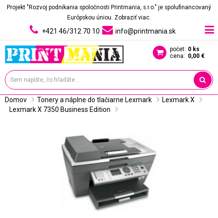
Projekt "Rozvoj podnikania spoločnosti Printmania, s.r.o." je spolufinancovaný
Európskou úniou.
Zobraziť viac.
+421 46/312 70 10
info@printmania.sk
počet:
0 ks
cena:
0,00 €
Domov
Tonery a náplne do tlačiarne Lexmark
Lexmark X
Lexmark X 7350 Business Edition