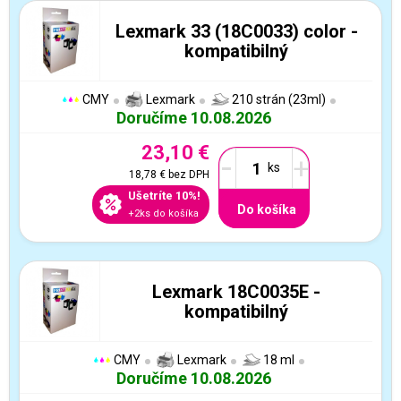
Lexmark 33 (18C0033) color -
kompatibilný
CMY
Lexmark
210 strán (23ml)
Doručíme 10.08.2026
23,10 €
-
+
18,78 €
bez DPH
Ušetríte 10%!
Do košíka
+2ks do košíka
Lexmark 18C0035E -
kompatibilný
CMY
Lexmark
18 ml
Doručíme 10.08.2026