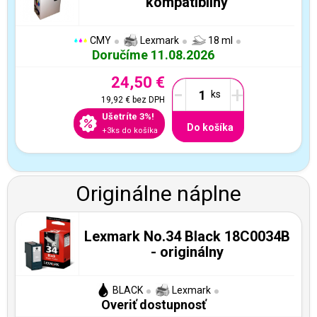
kompatibilný
CMY
Lexmark
18 ml
Doručíme 11.08.2026
24,50 €
-
+
19,92 €
bez DPH
Ušetríte 3%!
Do košíka
+3ks do košíka
Originálne náplne
Lexmark No.34 Black 18C0034B
- originálny
BLACK
Lexmark
Overiť dostupnosť