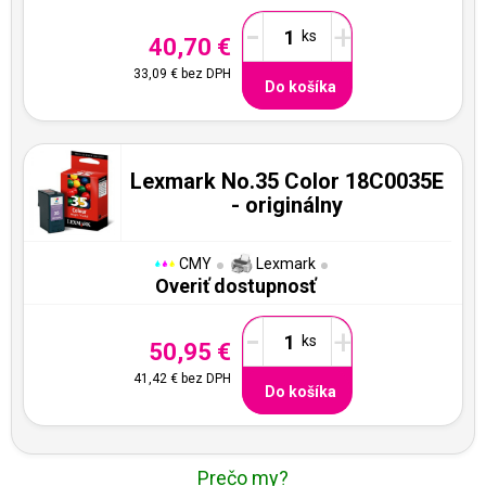
-
+
40,70 €
33,09 €
bez DPH
Do košíka
Lexmark No.35 Color 18C0035E
- originálny
CMY
Lexmark
Overiť dostupnosť
-
+
50,95 €
41,42 €
bez DPH
Do košíka
Prečo my?