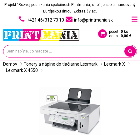
Projekt "Rozvoj podnikania spoločnosti Printmania, s.r.o." je spolufinancovaný
Európskou úniou.
Zobraziť viac.
+421 46/312 70 10
info@printmania.sk
počet:
0 ks
cena:
0,00 €
Domov
Tonery a náplne do tlačiarne Lexmark
Lexmark X
Lexmark X 4550