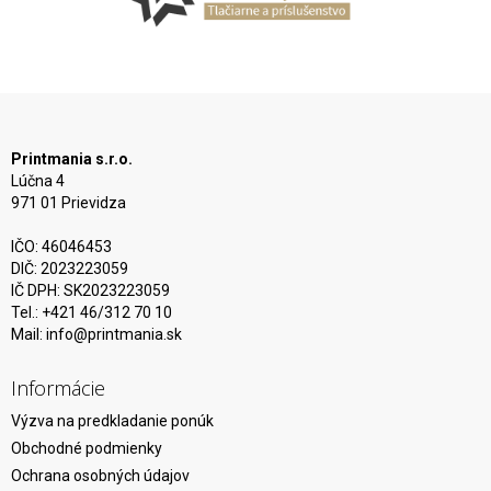
Printmania s.r.o.
Lúčna 4
971 01 Prievidza
IČO: 46046453
DIČ: 2023223059
IČ DPH: SK2023223059
Tel.: +421 46/312 70 10
Mail:
info@printmania.sk
Informácie
Výzva na predkladanie ponúk
Obchodné podmienky
Ochrana osobných údajov