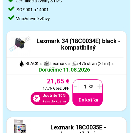
Certifikácia kvality STMC
ISO 9001 a 14001
Množstevné zľavy
Lexmark 34 (18C0034E) black -
kompatibilný
BLACK
Lexmark
475 strán (21ml)
Doručíme 11.08.2026
21,85 €
-
+
17,76 €
bez DPH
Ušetríte 10%!
Do košíka
+2ks do košíka
Lexmark 18C0035E -