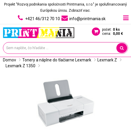
Projekt "Rozvoj podnikania spoločnosti Printmania, s.r.o." je spolufinancovaný
Európskou úniou.
Zobraziť viac.
+421 46/312 70 10
info@printmania.sk
počet:
0 ks
cena:
0,00 €
Domov
Tonery a náplne do tlačiarne Lexmark
Lexmark Z
Lexmark Z 1350