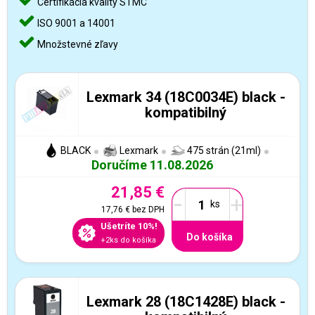
Certifikácia kvality STMC
ISO 9001 a 14001
Množstevné zľavy
Lexmark 34 (18C0034E) black -
kompatibilný
BLACK
Lexmark
475 strán (21ml)
Doručíme 11.08.2026
21,85 €
-
+
17,76 €
bez DPH
Ušetríte 10%!
Do košíka
+2ks do košíka
Lexmark 28 (18C1428E) black -