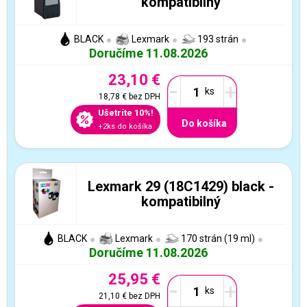
kompatibilný
BLACK
Lexmark
193 strán
Doručíme 11.08.2026
23,10 €
-
+
18,78 €
bez DPH
Ušetríte 10%!
Do košíka
+2ks do košíka
Lexmark 29 (18C1429) black -
kompatibilný
BLACK
Lexmark
170 strán (19 ml)
Doručíme 11.08.2026
25,95 €
-
+
21,10 €
bez DPH