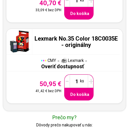
-
+
40,70 €
33,09 €
bez DPH
Do košíka
Lexmark No.35 Color 18C0035E
- originálny
CMY
Lexmark
Overiť dostupnosť
-
+
50,95 €
41,42 €
bez DPH
Do košíka
Prečo my?
Dôvody prečo nakupovať u nás: