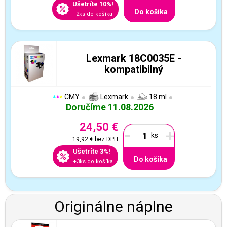
Ušetríte 10%!
Do košíka
+2ks do košíka
Lexmark 18C0035E -
kompatibilný
CMY
Lexmark
18 ml
Doručíme 11.08.2026
24,50 €
-
+
19,92 €
bez DPH
Ušetríte 3%!
Do košíka
+3ks do košíka
Originálne náplne