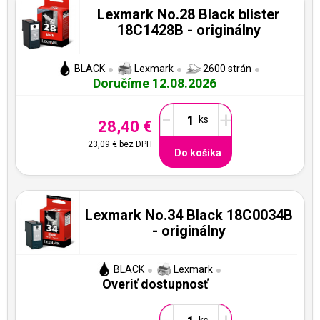
Lexmark No.28 Black blister
18C1428B - originálny
BLACK
Lexmark
2600 strán
Doručíme 12.08.2026
-
+
28,40 €
23,09 €
bez DPH
Do košíka
Lexmark No.34 Black 18C0034B
- originálny
BLACK
Lexmark
Overiť dostupnosť