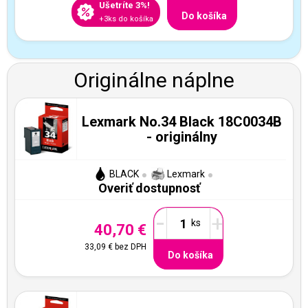
Ušetríte 3%!
Do košíka
+3ks do košíka
Originálne náplne
Lexmark No.34 Black 18C0034B
- originálny
BLACK
Lexmark
Overiť dostupnosť
-
+
40,70 €
33,09 €
bez DPH
Do košíka