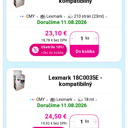
kompatibilný
CMY
Lexmark
210 strán (23ml)
Doručíme 11.08.2026
23,10 €
-
+
18,78 €
bez DPH
Ušetríte 10%!
Do košíka
+2ks do košíka
Lexmark 18C0035E -
kompatibilný
CMY
Lexmark
18 ml
Doručíme 11.08.2026
24,50 €
-
+
19,92 €
bez DPH