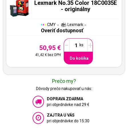
Lexmark No.35 Color 18C0035E
- originálny
CMY
Lexmark
Overiť dostupnosť
-
+
50,95 €
41,42 €
bez DPH
Do košíka
Prečo my?
Dôvody prečo nakupovať u nás:
DOPRAVA ZDARMA
pri objednávke nad 29 €
ZAJTRA U VÁS
pri objednávke do 15:30