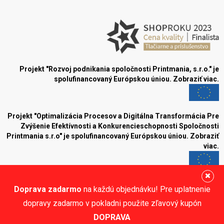
Projekt "Rozvoj podnikania spoločnosti Printmania, s.r.o." je
spolufinancovaný Európskou úniou.
Zobraziť viac.
Projekt "Optimalizácia Procesov a Digitálna Transformácia Pre
Zvýšenie Efektívnosti a Konkurencieschopnosti Spoločnosti
Printmania s.r.o" je spolufinancovaný Európskou úniou.
Zobraziť
viac.
Blog
Doprava zadarmo
na každú objednávku! Pre uplatnenie
Sledujte nás:
dopravy zadarmo v pokladni použite zľavový kupón
DOPRAVA
© Printmania.sk •
NajReklama.sk - tvorba eshopu