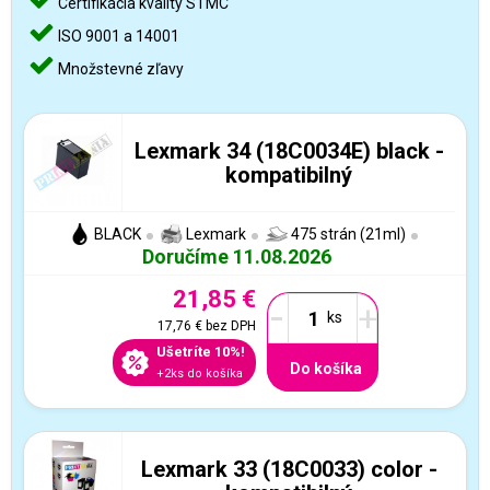
Certifikácia kvality STMC
ISO 9001 a 14001
Množstevné zľavy
Lexmark 34 (18C0034E) black -
kompatibilný
BLACK
Lexmark
475 strán (21ml)
Doručíme 11.08.2026
21,85 €
-
+
17,76 €
bez DPH
Ušetríte 10%!
Do košíka
+2ks do košíka
Lexmark 33 (18C0033) color -