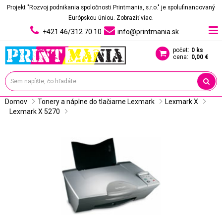
Projekt "Rozvoj podnikania spoločnosti Printmania, s.r.o." je spolufinancovaný
Európskou úniou.
Zobraziť viac.
+421 46/312 70 10
info@printmania.sk
počet:
0 ks
cena:
0,00 €
Domov
Tonery a náplne do tlačiarne Lexmark
Lexmark X
Lexmark X 5270