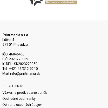
Printmania s.r.o.
Lúčna 4
971 01 Prievidza
IČO: 46046453
DIČ: 2023223059
IČ DPH: SK2023223059
Tel.: +421 46/312 70 10
Mail:
info@printmania.sk
Informácie
Výzva na predkladanie ponúk
Obchodné podmienky
Ochrana osobných údajov