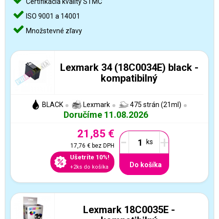
Certifikácia kvality STMC
ISO 9001 a 14001
Množstevné zľavy
Lexmark 34 (18C0034E) black -
kompatibilný
BLACK
Lexmark
475 strán (21ml)
Doručíme 11.08.2026
21,85 €
-
+
17,76 €
bez DPH
Ušetríte 10%!
Do košíka
+2ks do košíka
Lexmark 18C0035E -