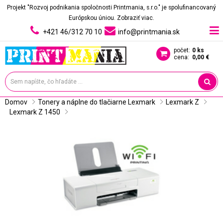
Projekt "Rozvoj podnikania spoločnosti Printmania, s.r.o." je spolufinancovaný
Európskou úniou.
Zobraziť viac.
+421 46/312 70 10
info@printmania.sk
počet:
0 ks
cena:
0,00 €
Domov
Tonery a náplne do tlačiarne Lexmark
Lexmark Z
Lexmark Z 1450