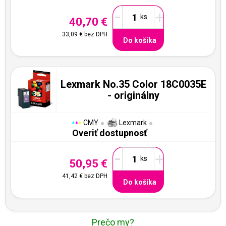
-
+
40,70 €
33,09 €
bez DPH
Do košíka
Lexmark No.35 Color 18C0035E
- originálny
CMY
Lexmark
Overiť dostupnosť
-
+
50,95 €
41,42 €
bez DPH
Do košíka
Prečo my?