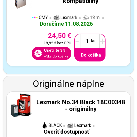
kompatibilný
CMY
Lexmark
18 ml
Doručíme 11.08.2026
24,50 €
-
+
19,92 €
bez DPH
Ušetríte 3%!
Do košíka
+3ks do košíka
Originálne náplne
Lexmark No.34 Black 18C0034B
- originálny
BLACK
Lexmark
Overiť dostupnosť