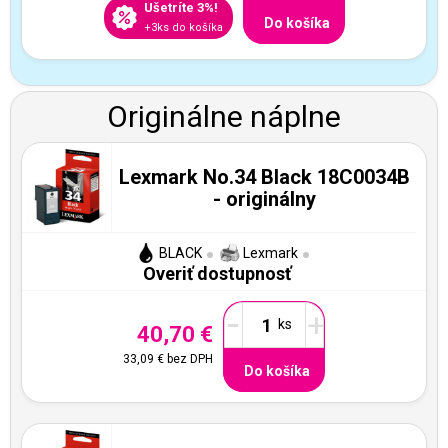
Ušetríte 3%!
Do košíka
+3ks do košíka
Originálne náplne
Lexmark No.34 Black 18C0034B
- originálny
BLACK
Lexmark
Overiť dostupnosť
-
+
40,70 €
33,09 €
bez DPH
Do košíka