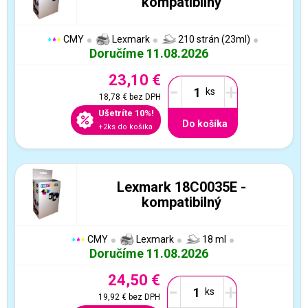
kompatibilný
CMY
Lexmark
210 strán (23ml)
Doručíme 11.08.2026
23,10 €
-
+
18,78 €
bez DPH
Ušetríte 10%!
Do košíka
+2ks do košíka
Lexmark 18C0035E -
kompatibilný
CMY
Lexmark
18 ml
Doručíme 11.08.2026
24,50 €
-
+
19,92 €
bez DPH