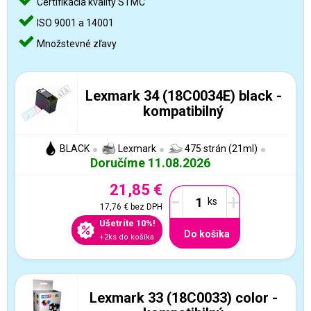
Certifikácia kvality STMC
ISO 9001 a 14001
Množstevné zľavy
Lexmark 34 (18C0034E) black -
kompatibilný
BLACK
Lexmark
475 strán (21ml)
Doručíme 11.08.2026
21,85 €
-
+
17,76 €
bez DPH
Ušetríte 10%!
Do košíka
+2ks do košíka
Lexmark 33 (18C0033) color -