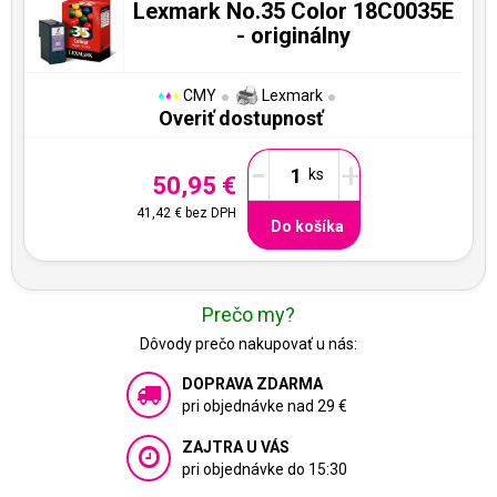
Lexmark No.35 Color 18C0035E
- originálny
CMY
Lexmark
Overiť dostupnosť
-
+
50,95 €
41,42 €
bez DPH
Do košíka
Prečo my?
Dôvody prečo nakupovať u nás:
DOPRAVA ZDARMA
pri objednávke nad 29 €
ZAJTRA U VÁS
pri objednávke do 15:30