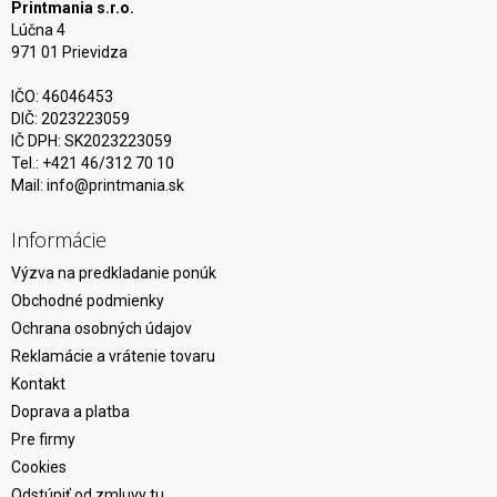
Printmania s.r.o.
Lúčna 4
971 01 Prievidza
IČO: 46046453
DIČ: 2023223059
IČ DPH: SK2023223059
Tel.: +421 46/312 70 10
Mail:
info@printmania.sk
Informácie
Výzva na predkladanie ponúk
Obchodné podmienky
Ochrana osobných údajov
Reklamácie a vrátenie tovaru
Kontakt
Doprava a platba
Pre firmy
Cookies
Odstúpiť od zmluvy tu