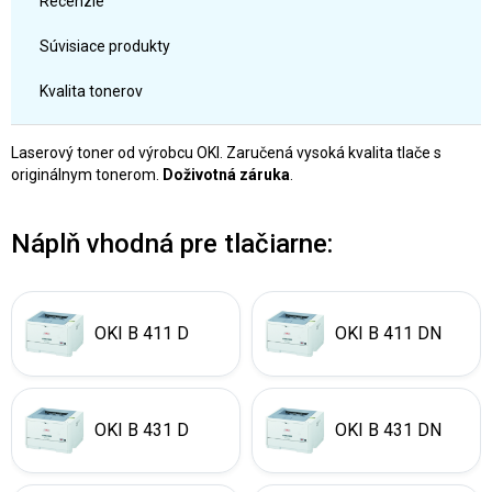
Recenzie
Súvisiace produkty
Kvalita tonerov
Laserový toner od výrobcu OKI. Zaručená vysoká kvalita tlače s
originálnym tonerom.
Doživotná záruka
.
Náplň vhodná pre tlačiarne:
OKI B 411 D
OKI B 411 DN
OKI B 431 D
OKI B 431 DN