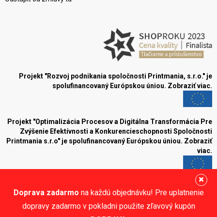
Projekt "Rozvoj podnikania spoločnosti Printmania, s.r.o." je
spolufinancovaný Európskou úniou.
Zobraziť viac.
Projekt "Optimalizácia Procesov a Digitálna Transformácia Pre
Zvýšenie Efektívnosti a Konkurencieschopnosti Spoločnosti
Printmania s.r.o" je spolufinancovaný Európskou úniou.
Zobraziť
viac.
Blog
Doprava zadarmo
na každú objednávku! Pre uplatnenie
Sledujte nás:
dopravy zadarmo v pokladni použite zľavový kupón