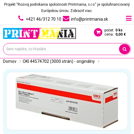
Projekt "Rozvoj podnikania spoločnosti Printmania, s.r.o." je spolufinancovaný
Európskou úniou.
Zobraziť viac.
+421 46/312 70 10
info@printmania.sk
počet:
0 ks
cena:
0,00 €
Domov
OKI 44574702 (3000 strán) - originálny