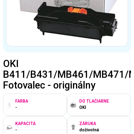
OKI
B411/B431/MB461/MB471/
Fotovalec - originálny
FARBA
DO TLAČIARNE
-
OKI
KAPACITA
ZÁRUKA
-
doživotná