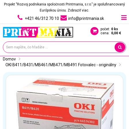
Projekt "Rozvoj podnikania spoločnosti Printmania, s.r.o." je spolufinancovaný
Európskou úniou.
Zobraziť viac.
+421 46/312 70 10
info@printmania.sk
počet:
0 ks
cena:
0,00 €
Domov
OKI B411/B431/MB461/MB471/MB491 Fotovalec - originálny