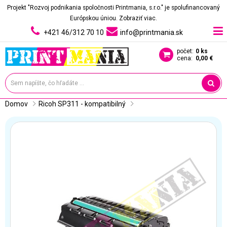
Projekt "Rozvoj podnikania spoločnosti Printmania, s.r.o." je spolufinancovaný
Európskou úniou.
Zobraziť viac.
+421 46/312 70 10
info@printmania.sk
počet:
0 ks
cena:
0,00 €
Domov
Ricoh SP311 - kompatibilný