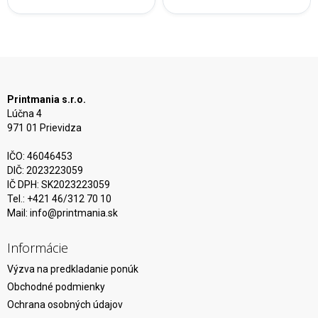
Printmania s.r.o.
Lúčna 4
971 01 Prievidza
IČO: 46046453
DIČ: 2023223059
IČ DPH: SK2023223059
Tel.: +421 46/312 70 10
Mail:
info@printmania.sk
Informácie
Výzva na predkladanie ponúk
Obchodné podmienky
Ochrana osobných údajov