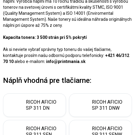
náplní. Výrobca náplni má 10 ročnú tradíciu a skúsenosti s výrobou
tonerov na svetovej úrovni s certifikátmi kvality STMC, ISO 9001
(Quality Management System) a ISO 14001 (Enviromental
Management System). Naše tonery sú ideálna náhrada originálnych
náplni pri úspore až 75% z ceny.
Kapacita tonera: 3 500 strán pri 5% pokrytí
Ak si neviete vybrať správny typ toneru do vašej tlačiarne,
kontaktuje prosím našu odbornú podporu telefonicky:
+421 46/312
70 10
alebo e-mailom:
info@printmania.sk
Náplň vhodná pre tlačiarne:
RICOH AFICIO
RICOH AFICIO
SP 311 DN
SP 311 DNW
RICOH AFICIO
RICOH AFICIO
SP 311 SFN
SP 311 SFNW