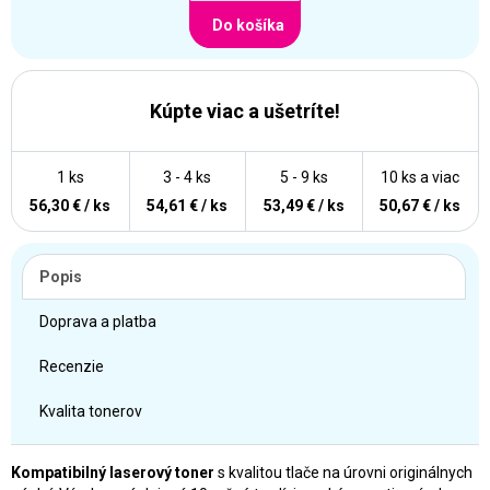
Do košíka
Kúpte viac a ušetríte!
1 ks
3 - 4 ks
5 - 9 ks
10 ks a viac
56,30 € / ks
54,61 € / ks
53,49 € / ks
50,67 € / ks
Popis
Doprava a platba
Recenzie
Kvalita tonerov
Kompatibilný laserový toner
s kvalitou tlače na úrovni originálnych